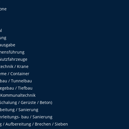
e
Zone
al
ung
ausgabe
mensführung
Nutzfahrzeuge
echnik / Krane
me / Container
fbau / Tunnelbau
egebau / Tiefbau
 Kommunaltechnik
chalung / Gerüste / Beton)
beitung / Sanierung
hrleitungs- bau / Sanierung
 / Aufbereitung / Brechen / Sieben