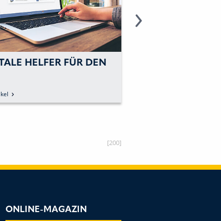
TALE HELFER FÜR DEN
NEUER MAST FÜR
NEUE TRANSPOR
kel
zum Artikel
[200]
ONLINE-MAGAZIN