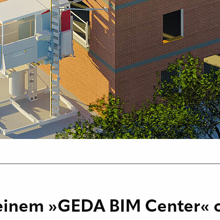
seinem »GEDA BIM Center« 