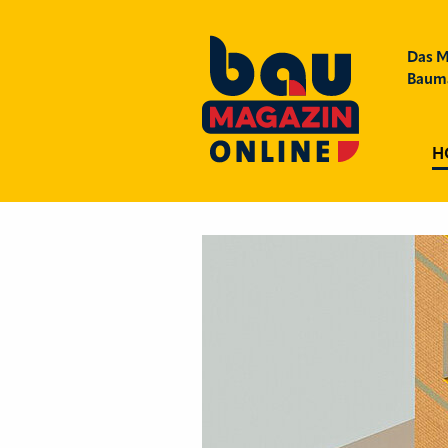
Das M
Bauma
H