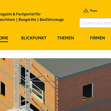
Team
agazin & Fachportal für
schinen | Baugeräte | Baufahrzeuge
OME
BLICKPUNKT
THEMEN
FIRMEN