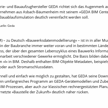
ie- und Bauaufzughersteller GEDA richtet sich das Augenmerk auf 
ernehmen aus Asbach-Bäumenheim mit seinem »GEDA BIM Center«
Bauablaufsimulation deutlich vereinfacht werden soll.
uelle: Geda
) – zu Deutsch »Bauwerksdatenmodellierung« – ist in in aller Mu
 in der Baubranche immer weiter voran und in bestimmten Länder
zess, der über den gesamten Lebenszyklus eines Bauwerks Informati
narbeit verschiedener Gewerke ermöglicht. Die Basis bilden dab
em »I« in BIM. Deshalb enthalten BIM-Objekte Metadaten, beispie
oder auch Stromanschlussdaten.
nell und einfach wie möglich zu gestalten, hat GEDA seine Down
d ein umfang­reiches Programm an GEDA-Gerätemodellen und Zube
IM-Prozessen, aber auch zur klassischen rechnergestützten Pla
netzte »Baustelle der Zukunft« deutlich näher rücken.