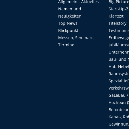
Allgemein - Aktuelles
Big Pictur
Namen und
Start-Up-
Neuigkeiten
Klartext
Top-News
Titelstory
Blickpunkt
Testimoni
Messen, Seminare,
Erdbeweg
Termine
Jubiläums
Unterneh
Bau- und 
Hub-Hebet
Raumsyste
Spezialtie
Verkehrsw
GaLaBau /
Hochbau (S
Betonbear
Kanal-, Ro
Gewinnung