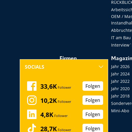
RÜCKBLICK
Arbeitssic
OEM / Masc
Instandha
Abbruchtec
IT am Bau
Interview´
Firmen
Magazi
Hersteller, Händler,
Jahr 2026
SOCIALS
Vermieter
Jahr 2024
Messen, Seminare,
Jahr 2022
33,6K
Folgen
Follower
Kongresse
Jahr 2020
Verbände
Jahr 2018
10,2K
Folgen
Follower
Startup
Sonderver
Mini-Abo
4,8K
Folgen
Follower
28,7K
Folgen
Follower