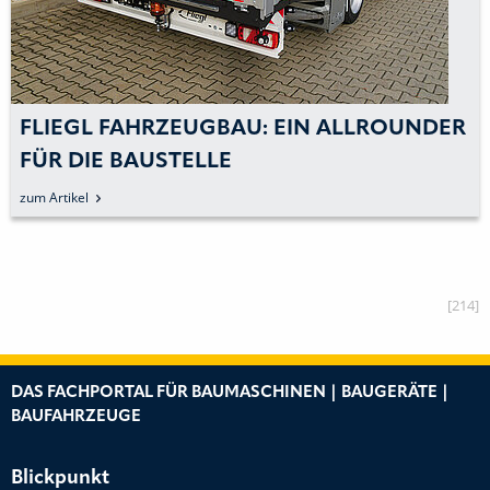
 EIN ALLROUNDER
FLIEGL FAHRZEUGBAU:
»SCHATZTRÄGER« FÜR 
FAHRZEUGTRANSPORT
zum Artikel
[214]
DAS FACHPORTAL FÜR BAUMASCHINEN | BAUGERÄTE |
BAUFAHRZEUGE
Blickpunkt