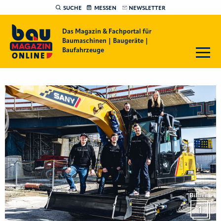
SUCHE
MESSEN
NEWSLETTER
Das Magazin & Fachportal für
Baumaschinen | Baugeräte |
Baufahrzeuge
Bilder
1