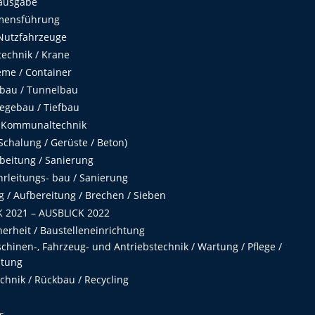
ausgabe
mensführung
Nutzfahrzeuge
echnik / Krane
me / Container
fbau / Tunnelbau
egebau / Tiefbau
 Kommunaltechnik
chalung / Gerüste / Beton)
beitung / Sanierung
hrleitungs- bau / Sanierung
 / Aufbereitung / Brechen / Sieben
 2021 – AUSBLICK 2022
herheit / Baustelleneinrichtung
hinen-, Fahrzeug- und Antriebstechnik / Wartung / Pflege /
ltung
hnik / Rückbau / Recycling
s