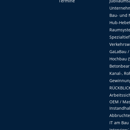
Termine
Jubiläums
Unterneh
Bau- und 
Hub-Hebet
Raumsyste
Spezialtie
Verkehrsw
GaLaBau /
Hochbau (S
Betonbear
Kanal-, Ro
Gewinnung
RÜCKBLICK
Arbeitssic
OEM / Masc
Instandha
Abbruchtec
IT am Bau
Interview´