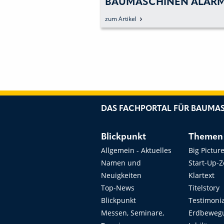
ECYCLING AUF
BAUMASCHINEN ALAR
ENTRIO SETZEN
SCHLAGEN
zum Artikel
DAS FACHPORTAL FÜR BAUMAS
Blickpunkt
Themen
Allgemein - Aktuelles
Big Pictur
Namen und
Start-Up-
Neuigkeiten
Klartext
Top-News
Titelstory
Blickpunkt
Testimoni
Messen, Seminare,
Erdbeweg