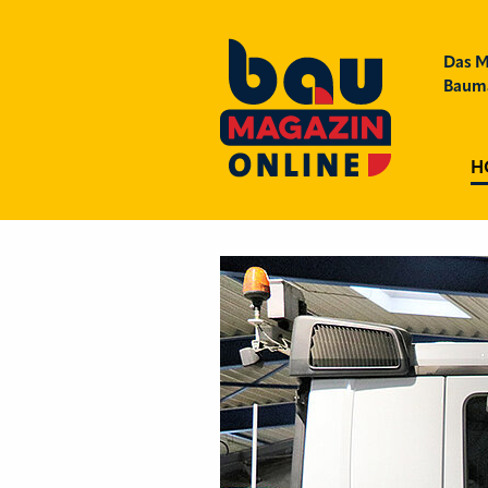
Das M
Bauma
H