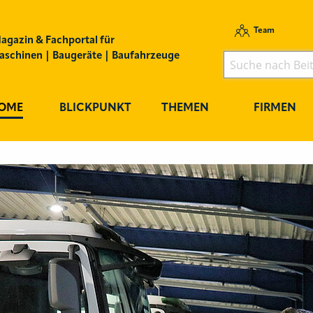
Team
agazin & Fachportal für
schinen | Baugeräte | Baufahrzeuge
OME
BLICKPUNKT
THEMEN
FIRMEN