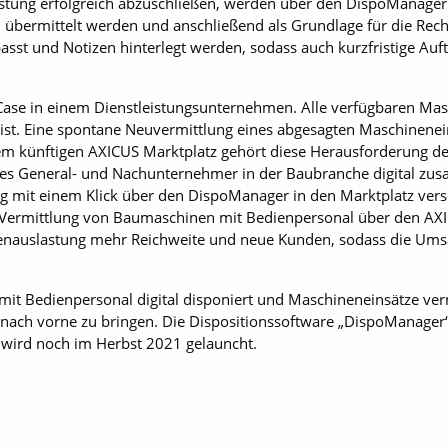
stung erfolgreich abzuschließen, werden über den DispoManager di
übermittelt werden und anschließend als Grundlage für die Rech
asst und Notizen hinterlegt werden, sodass auch kurzfristige Auf
Case in einem Dienstleistungsunternehmen. Alle verfügbaren Masc
st. Eine spontane Neuvermittlung eines abgesagten Maschinenein
em künftigen AXICUS Marktplatz gehört diese Herausforderung de
es General- und Nachunternehmer in der Baubranche digital zu
g mit einem Klick über den DispoManager in den Marktplatz vers
 Vermittlung von Baumaschinen mit Bedienpersonal über den AXI
nauslastung mehr Reichweite und neue Kunden, sodass die Umsä
t Bedienpersonal digital disponiert und Maschineneinsätze verm
tt nach vorne zu bringen. Die Dispositionssoftware „DispoManager
wird noch im Herbst 2021 gelauncht.