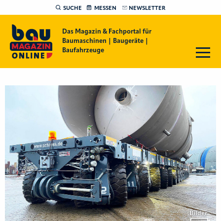
SUCHE
MESSEN
NEWSLETTER
Das Magazin & Fachportal für
Baumaschinen | Baugeräte |
Baufahrzeuge
Bilder