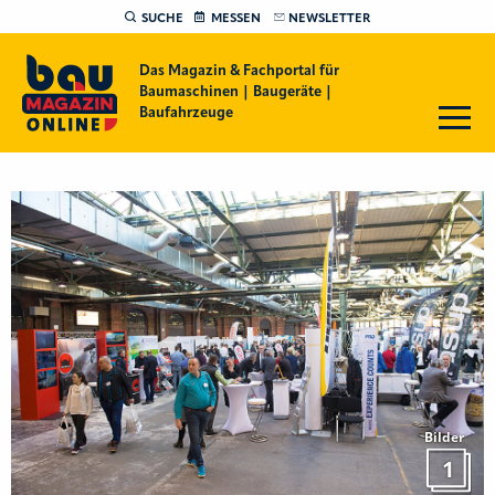
SUCHE
MESSEN
NEWSLETTER
Das Magazin & Fachportal für
Baumaschinen | Baugeräte |
Baufahrzeuge
Bilder
1