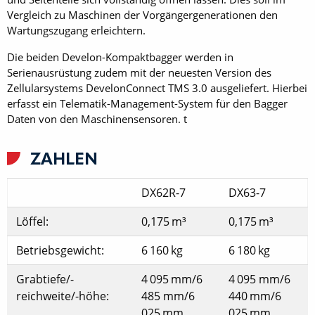
Vergleich zu Maschinen der Vorgängergenerationen den
Wartungszugang erleichtern.
Die beiden Develon-Kompaktbagger werden in
Serienausrüstung zudem mit der neuesten Version des
Zellularsystems DevelonConnect TMS 3.0 ausgeliefert. Hierbei
erfasst ein Telematik-Management-System für den Bagger
Daten von den Maschinensensoren. t
ZAHLEN
DX62R-7
DX63-7
Löffel:
0,175 m³
0,175 m³
Betriebsgewicht:
6 160 kg
6 180 kg
Grabtiefe/-
4 095 mm/6
4 095 mm/6
reichweite/-höhe:
485 mm/6
440 mm/6
025 mm
025 mm