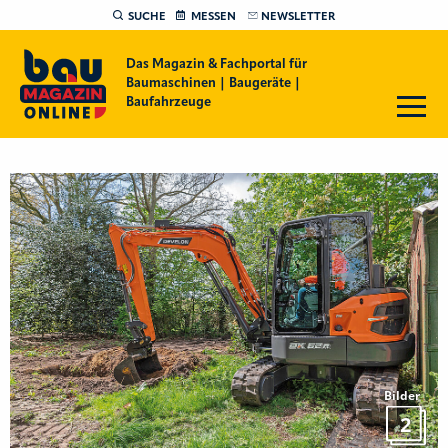
SUCHE
MESSEN
NEWSLETTER
Das Magazin & Fachportal für
Baumaschinen | Baugeräte |
Baufahrzeuge
Bilder
2