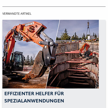
VERWANDTE ARTIKEL
FIZIENTER HELFER FÜR
EI
PEZIALANWENDUNGEN
D