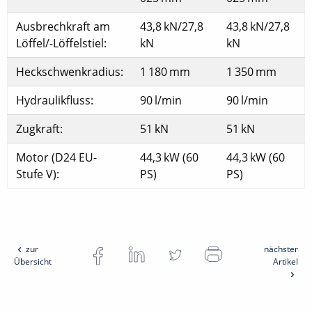
Ausbrechkraft am
43,8 kN/27,8
43,8 kN/27,8
Löffel/-Löffelstiel:
kN
kN
Heckschwenkradius:
1 180 mm
1 350 mm
Hydraulikfluss:
90 l/min
90 l/min
Zugkraft:
51 kN
51 kN
Motor (D24 EU-
44,3 kW (60
44,3 kW (60
Stufe V):
PS)
PS)
zur
nächster
Übersicht
Artikel