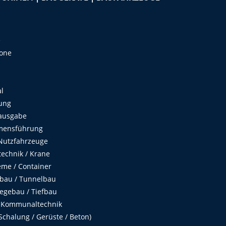
e
Zone
al
ung
ausgabe
mensführung
Nutzfahrzeuge
echnik / Krane
me / Container
fbau / Tunnelbau
egebau / Tiefbau
 Kommunaltechnik
chalung / Gerüste / Beton)