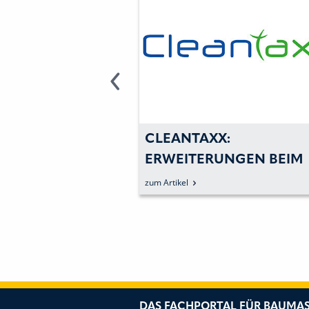
TEME DER
CLEANTAXX:
 GENERATION
ERWEITERUNGEN BEIM
RUSSFILTERREINIGER
zum Artikel
DAS FACHPORTAL FÜR BAUMAS