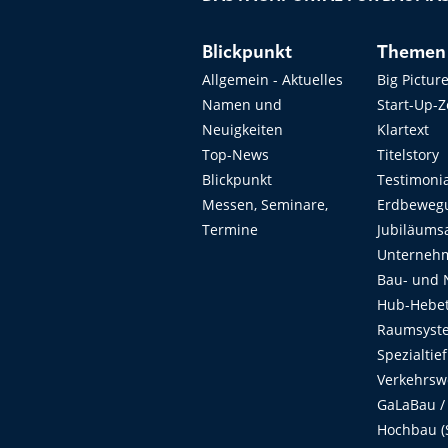
Blickpunkt
Themen
Allgemein - Aktuelles
Big Pictur
Namen und
Start-Up-
Neuigkeiten
Klartext
Top-News
Titelstory
Blickpunkt
Testimoni
Messen, Seminare,
Erdbeweg
Termine
Jubiläums
Unterneh
Bau- und 
Hub-Hebet
Raumsyste
Spezialtie
Verkehrsw
GaLaBau /
Hochbau (S