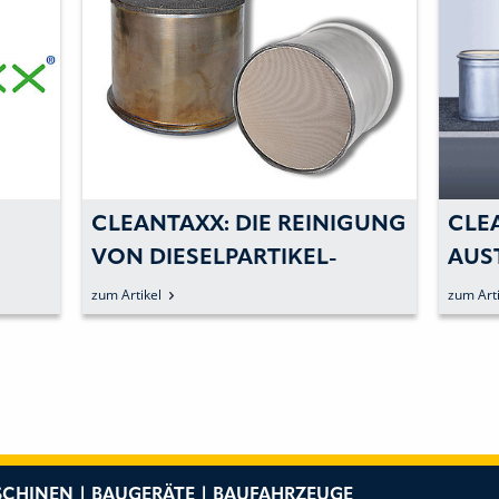
CLEANTAXX: DIE REINIGUNG
CLE
VON DIESELPARTIKEL-
AUS
FILTERN DEUTLICH
EUR
zum Artikel
zum Arti
ERLEICHTERN
CHINEN | BAUGERÄTE | BAUFAHRZEUGE