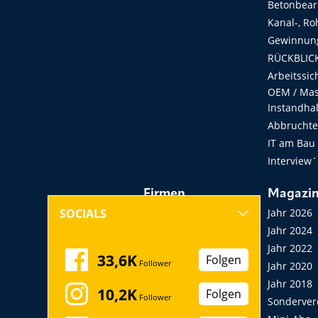
Betonbear
Kanal-, Ro
Gewinnung
RÜCKBLICK
Arbeitssic
OEM / Masc
Instandha
Abbruchtec
IT am Bau
Interview´
Firmen
Magazi
Hersteller, Händler,
Jahr 2026
SOCIALS
Vermieter
Jahr 2024
Messen, Seminare,
Jahr 2022
33,6K
Folgen
Follower
Kongresse
Jahr 2020
Verbände
Jahr 2018
10,2K
Folgen
Follower
Startup
Sonderver