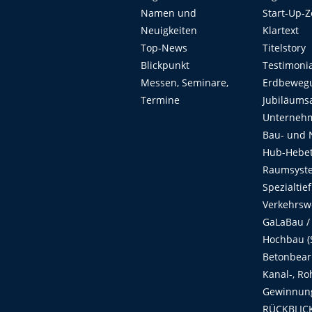
Namen und
Start-Up-
Neuigkeiten
Klartext
Top-News
Titelstory
Blickpunkt
Testimoni
Messen, Seminare,
Erdbeweg
Termine
Jubiläums
Unterneh
Bau- und 
Hub-Hebet
Raumsyste
Spezialtie
Verkehrsw
GaLaBau /
Hochbau (S
Betonbear
Kanal-, Ro
Gewinnung
RÜCKBLICK