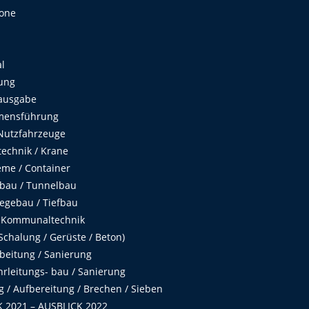
Zone
al
ung
ausgabe
mensführung
Nutzfahrzeuge
echnik / Krane
me / Container
fbau / Tunnelbau
egebau / Tiefbau
 Kommunaltechnik
chalung / Gerüste / Beton)
beitung / Sanierung
hrleitungs- bau / Sanierung
 / Aufbereitung / Brechen / Sieben
 2021 – AUSBLICK 2022