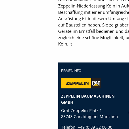
Zeppelin-Niederlassung Köln in Au
Beschaffung mit einer umfangreiche
Ausrüstung ist in diesem Umfang sic
auf Baustellen haben. Sie zeigt ab
Geräte im Ernstfall bedienen und da
zugleich eine schöne Möglichkeit, u
Köln. t
FIRMENINFO
ZEPPELIN BAUMASCHINEN
GMBH
Graf-Zeppelin-Platz 1
85748 Garching bei München
Telefon:
+49 (0)89 32 00 00