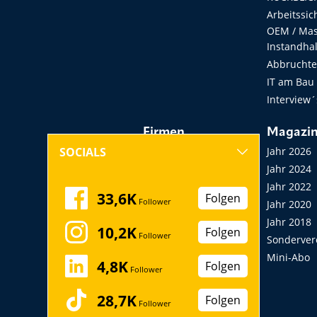
Arbeitssic
OEM / Masc
Instandha
Abbruchtec
IT am Bau
Interview´
Firmen
Magazi
Hersteller, Händler,
Jahr 2026
SOCIALS
Vermieter
Jahr 2024
Messen, Seminare,
Jahr 2022
33,6K
Folgen
Follower
Kongresse
Jahr 2020
Verbände
Jahr 2018
10,2K
Folgen
Follower
Startup
Sonderver
Mini-Abo
4,8K
Folgen
Follower
28,7K
Folgen
Follower