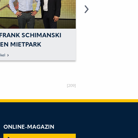
 FRANK SCHIMANSKI
CAT BÖSCHUNG
NEN MIETPARK
FÜR WASSERBAU
RICHTET
kel
zum Artikel
[209]
ONLINE-MAGAZIN