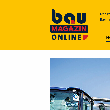
Das M
Bauma
H