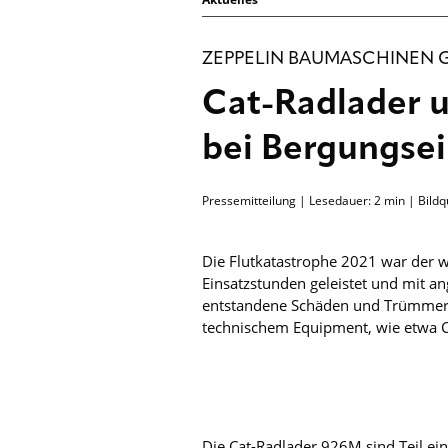
ZEPPELIN BAUMASCHINEN
Cat-Radlader 
bei Bergungse
Pressemitteilung | Lesedauer:
2
min | Bildq
Die Flutkatastrophe 2021 war der w
Einsatzstunden geleistet und mit 
entstandene Schäden und Trümmer zu
technischem Equipment, wie etwa 
Die Cat-Radlader 926M sind Teil ei