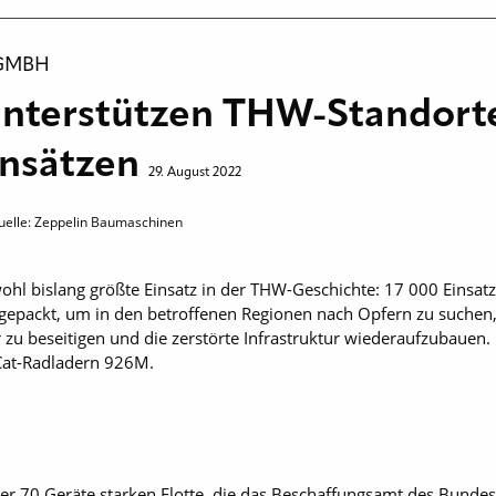
 GMBH
unterstützen THW-Standort
insätzen
29. August 2022
uelle: Zeppelin Baumaschinen
ohl bislang größte Einsatz in der THW-Geschichte: 17 000 Einsatz
angepackt, um in den betroffenen Regionen nach Opfern zu suche
 beseitigen und die zerstörte Infrastruktur wiederaufzubauen. 
Cat-Radladern 926M.
ner 70 Geräte starken Flotte, die das Beschaffungsamt des Bunde