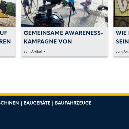
UF
GEMEINSAME AWARENESS-
WIE
AREN
KAMPAGNE VON
SEI
HAGEDORN UND ZEPPELIN
AUS
zum Artikel
zum Arti
GESTARTET
CHINEN | BAUGERÄTE | BAUFAHRZEUGE
e