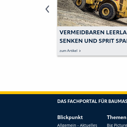
ALGENIES« AM
VERMEIDBAREN LEERLA
IEL
SENKEN UND SPRIT SP
zum Artikel
DAS FACHPORTAL FÜR BAUMAS
Blickpunkt
Themen
Allgemein - Aktuelles
Big Pictur