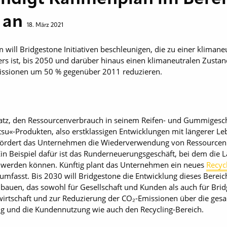
t an
18. März 2021
ill Bridgestone Initiativen beschleunigen, die zu einer klimaneu
lers ist, bis 2050 und darüber hinaus einen klimaneutralen Zustand
issionen um 50 % gegenüber 2011 reduzieren.
tz, den Ressourcenverbrauch in seinem Reifen- und Gummigeschä
tsu«-Produkten, also erstklassigen Entwicklungen mit längerer 
 fördert das Unternehmen die Wiederverwendung von Ressourcen 
n Beispiel dafür ist das Runderneuerungsgeschäft, bei dem die La
 werden können. Künftig plant das Unternehmen ein neues
Recyc
 umfasst. Bis 2030 will Bridgestone die Entwicklung dieses Berei
bauen, das sowohl für Gesellschaft und Kunden als auch für Bridg
ufwirtschaft und zur Reduzierung der CO₂-Emissionen über die ge
ung und die Kundennutzung wie auch den Recycling-Bereich.