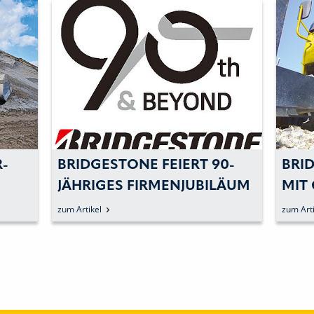
R-
BRIDGESTONE FEIERT 90-
BRI
JÄHRIGES FIRMENJUBILÄUM
MIT
MIT SPEZIELLEM INTERNET-
DEN
zum Artikel
zum Arti
AUFTRITT
STA
SCH