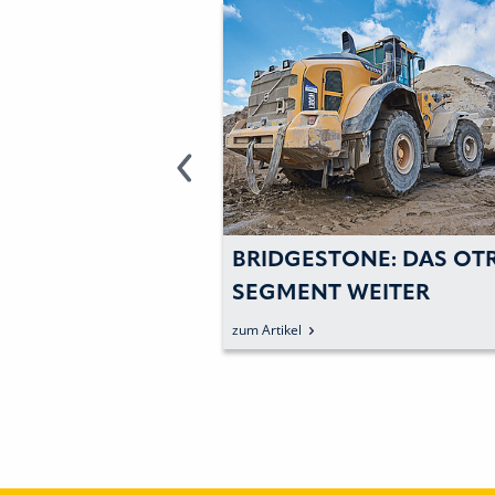
ONE: DEN
BRIDGESTONE: DAS OT
ITTLICHEN
SEGMENT WEITER
IN DEN ZUSTAND
AUSGEBAUT
zum Artikel
TENFAHRZEUGEN