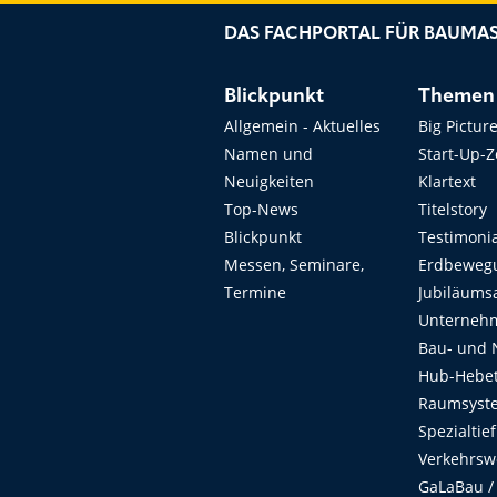
DAS FACHPORTAL FÜR BAUMAS
Blickpunkt
Themen
Allgemein - Aktuelles
Big Pictur
Namen und
Start-Up-
Neuigkeiten
Klartext
Top-News
Titelstory
Blickpunkt
Testimoni
Messen, Seminare,
Erdbeweg
Termine
Jubiläums
Unterneh
Bau- und 
Hub-Hebet
Raumsyste
Spezialtie
Verkehrsw
GaLaBau /