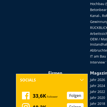
Hochbau (S
Betonbear
Kanal-, Ro
Gewinnung
RÜCKBLICK
Arbeitssic
OEM / Masc
Instandha
Abbruchtec
IT am Bau
Interview´
Firmen
Magazi
Hersteller, Händler,
Jahr 2026
SOCIALS
Vermieter
Jahr 2024
Messen, Seminare,
Jahr 2022
33,6K
Folgen
Follower
Kongresse
Jahr 2020
Verbände
Jahr 2018