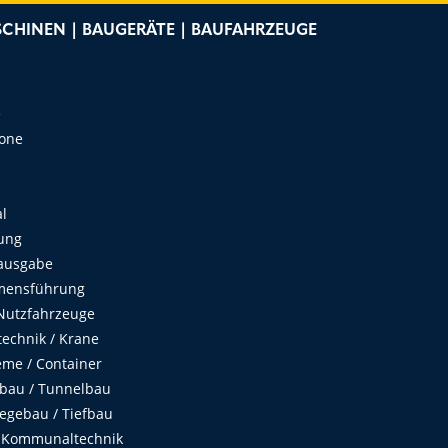
CHINEN | BAUGERÄTE | BAUFAHRZEUGE
e
Zone
al
ung
ausgabe
mensführung
Nutzfahrzeuge
echnik / Krane
me / Container
fbau / Tunnelbau
egebau / Tiefbau
 Kommunaltechnik