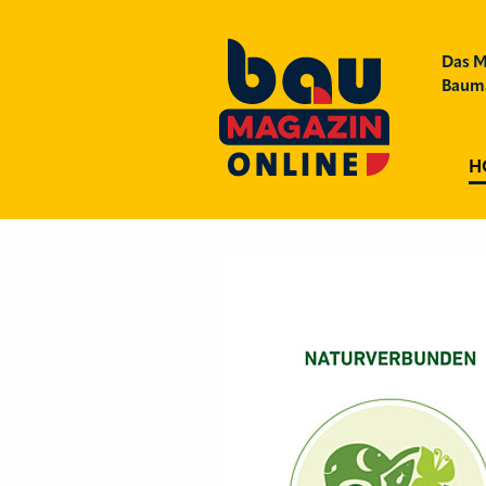
Das M
Bauma
H