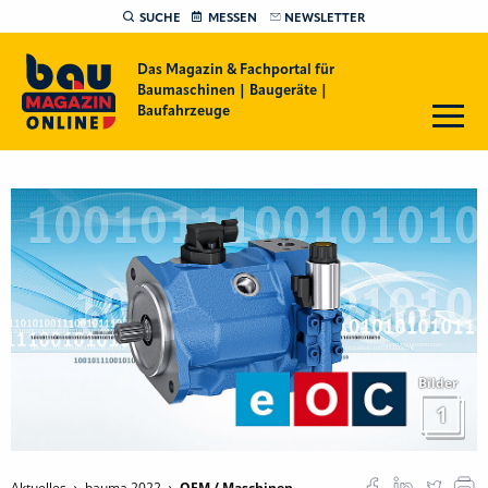
SUCHE
MESSEN
NEWSLETTER
Das Magazin & Fachportal für
Baumaschinen | Baugeräte |
Baufahrzeuge
Bilder
1
Aktuelles
bauma 2022
OEM / Maschinen-,