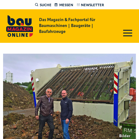
SUCHE
MESSEN
NEWSLETTER
Das Magazin & Fachportal für
Baumaschinen | Baugeräte |
Baufahrzeuge
Bilder