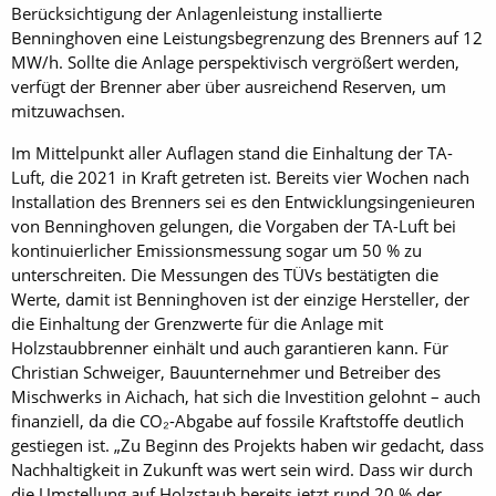
Berücksichtigung der Anlagenleistung installierte
Benninghoven eine Leistungsbegrenzung des Brenners auf 12
MW/h. Sollte die Anlage perspektivisch vergrößert werden,
verfügt der Brenner aber über ausreichend Reserven, um
mitzuwachsen.
Im Mittelpunkt aller Auflagen stand die Einhaltung der TA-
Luft, die 2021 in Kraft getreten ist. Bereits vier Wochen nach
Installation des Brenners sei es den Entwicklungsingenieuren
von Benninghoven gelungen, die Vorgaben der TA-Luft bei
kontinuierlicher Emissionsmessung sogar um 50 % zu
unterschreiten. Die Messungen des TÜVs bestätigten die
Werte, damit ist Benninghoven ist der einzige Hersteller, der
die Einhaltung der Grenzwerte für die Anlage mit
Holzstaubbrenner einhält und auch garantieren kann. Für
Christian Schweiger, Bauunternehmer und Betreiber des
Mischwerks in Aichach, hat sich die Investition gelohnt – auch
finanziell, da die CO₂-Abgabe auf fossile Kraftstoffe deutlich
gestiegen ist. „Zu Beginn des Projekts haben wir gedacht, dass
Nachhaltigkeit in Zukunft was wert sein wird. Dass wir durch
die Umstellung auf Holzstaub bereits jetzt rund 20 % der