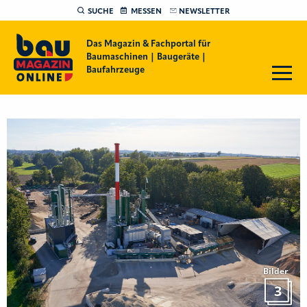
SUCHE
MESSEN
NEWSLETTER
Das Magazin & Fachportal für
Baumaschinen | Baugeräte |
Baufahrzeuge
Bilder
3