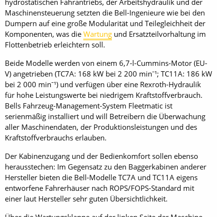
hydrostatischen Fahrantriebs, der Arbeitshydraulik und der
Maschinensteuerung setzten die Bell-Ingenieure wie bei den
Dumpern auf eine große Modularität und Teilegleichheit der
Komponenten, was die
Wartung
und Ersatzteilvorhaltung im
Flottenbetrieb erleichtern soll.
Beide Modelle werden von einem 6,7-l-Cummins-Motor (EU-
V) angetrieben (TC7A: 168 kW bei 2 200 minˉ¹; TC11A: 186 kW
bei 2 000 minˉ¹) und verfügen über eine Rexroth-Hydraulik
für hohe Leistungswerte bei niedrigem Kraftstoffverbrauch.
Bells Fahrzeug-Management-System Fleetmatic ist
serienmäßig installiert und will Betreibern die Überwachung
aller Maschinendaten, der Produktionsleistungen und des
Kraftstoffverbrauchs erlauben.
Der Kabinenzugang und der Bedienkomfort sollen ebenso
herausstechen: Im Gegensatz zu den Baggerkabinen anderer
Hersteller bieten die Bell-Modelle TC7A und TC11A eigens
entworfene Fahrerhäuser nach ROPS/FOPS-Standard mit
einer laut Hersteller sehr guten Übersichtlichkeit.