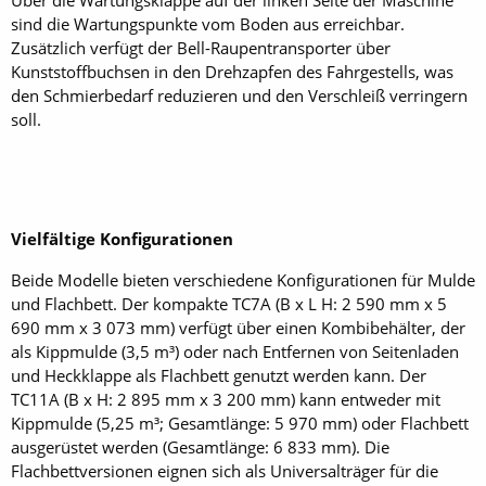
Über die Wartungsklappe auf der linken Seite der Maschine
sind die Wartungspunkte vom Boden aus erreichbar.
Zusätzlich verfügt der Bell-Raupentransporter über
Kunststoffbuchsen in den Drehzapfen des Fahrgestells, was
den Schmierbedarf reduzieren und den Verschleiß verringern
soll.
Vielfältige Konfigurationen
Beide Modelle bieten verschiedene Konfigurationen für Mulde
und Flachbett. Der kompakte TC7A (B x L H: 2 590 mm x 5
690 mm x 3 073 mm) verfügt über einen Kombibehälter, der
als Kippmulde (3,5 m³) oder nach Entfernen von Seitenladen
und Heckklappe als Flachbett genutzt werden kann. Der
TC11A (B x H: 2 895 mm x 3 200 mm) kann ent­weder mit
Kippmulde (5,25 m³; Gesamtlänge: 5 970 mm) oder Flachbett
ausgerüstet werden (Gesamtlänge: 6 833 mm). Die
Flachbettversionen eignen sich als Universalträger für die