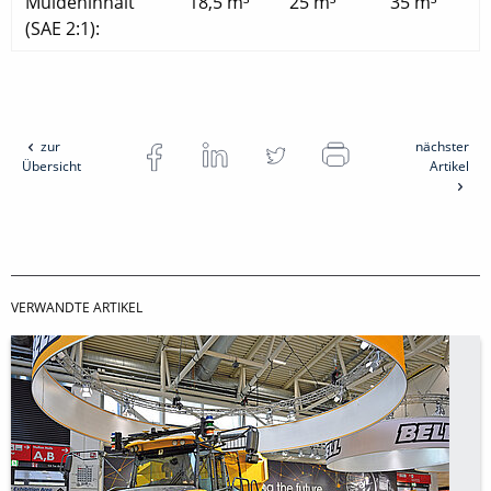
Muldeninhalt
18,5 m³
25 m³
35 m³
(SAE 2:1):
zur
nächster
Übersicht
Artikel
VERWANDTE ARTIKEL