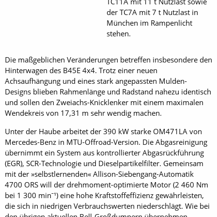
TC11A mit 11 t Nutzlast sowie
der TC7A mit 7 t Nutzlast in
München im Rampenlicht
stehen.
Die maßgeblichen Veränderungen betreffen insbesondere den
Hinterwagen des B45E 4x4. Trotz einer neuen
Achsaufhängung und eines stark angepassten Mulden-
Designs blieben Rahmenlänge und Radstand nahezu identisch
und sollen den Zweiachs-Knicklenker mit einem maximalen
Wendekreis von 17,31 m sehr wendig machen.
Unter der Haube arbeitet der 390 kW starke OM471LA von
Mercedes-Benz in MTU-Offroad-Version. Die Abgasreinigung
übernimmt ein System aus kontrollierter Abgasrückführung
(EGR), SCR-Technologie und Dieselpartikelfilter. Gemeinsam
mit der »selbstlernenden« Allison-Siebengang-Automatik
4700 ORS will der drehmoment-optimierte Motor (2 460 Nm
bei 1 300 minˉ¹) eine hohe Kraftstoffeffizienz gewährleisten,
die sich in niedrigen Verbrauchswerten niederschlägt. Wie bei
den übrigen aktuellen Bell-Großdumpern übernehmen