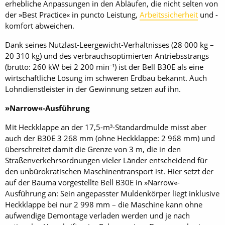
erhebliche Anpassungen in den Abläufen, die nicht selten von
der »Best Practice« in puncto Leistung,
Arbeitssicherheit
und -
komfort abweichen.
Dank seines Nutzlast-Leergewicht-Verhältnisses (28 000 kg –
20 310 kg) und des verbrauchs­optimierten Antriebsstrangs
(brutto: 260 kW bei 2 200 minˉ¹) ist der Bell B30E als eine
wirtschaftliche Lösung im schweren Erdbau bekannt. Auch
Lohndienstleister in der Gewinnung setzen auf ihn.
»Narrow«-Ausführung
Mit Heckklappe an der 17,5-m³-Standardmulde misst aber
auch der B30E 3 268 mm (ohne Heckklappe: 2 968 mm) und
überschreitet damit die Grenze von 3 m, die in den
Straßenverkehrsordnungen vieler Länder entscheidend für
den unbüro­kratischen Maschinentransport ist. Hier setzt der
auf der Bauma vorgestellte Bell B30E in »Narrow«-
Ausführung an: Sein angepasster Muldenkörper liegt inklusive
Heckklappe bei nur 2 998 mm – die Maschine kann ohne
aufwendige Demontage verladen werden und je nach