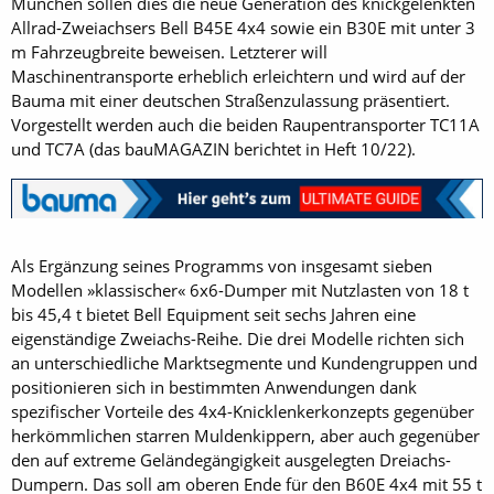
München sollen dies die neue Generation des knickgelenkten
Allrad-Zweiachsers Bell B45E 4x4 sowie ein B30E mit unter 3
m Fahrzeugbreite beweisen. Letzterer will
Maschinentransporte erheblich erleichtern und wird auf der
Bauma mit einer deutschen Straßenzulassung präsentiert.
Vorgestellt werden auch die beiden Raupentransporter TC11A
und TC7A (das bauMAGAZIN berichtet in Heft 10/22).
Als Ergänzung seines Programms von insgesamt sieben
Modellen »klassischer« 6x6-Dumper mit Nutzlasten von 18 t
bis 45,4 t bietet Bell Equipment seit sechs Jahren eine
eigenständige Zweiachs-Reihe. Die drei Modelle richten sich
an unterschiedliche Marktsegmente und Kundengruppen und
positionieren sich in bestimmten Anwendungen dank
spezifischer Vorteile des 4x4-Knicklenkerkonzepts gegenüber
herkömmlichen starren Muldenkippern, aber auch gegenüber
den auf extreme Geländegängigkeit ausgelegten Dreiachs-
Dumpern. Das soll am oberen Ende für den B60E 4x4 mit 55 t