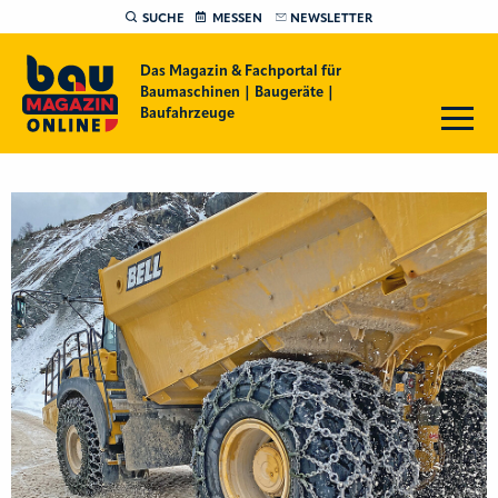
SUCHE
MESSEN
NEWSLETTER
Das Magazin & Fachportal für
Baumaschinen | Baugeräte |
Baufahrzeuge