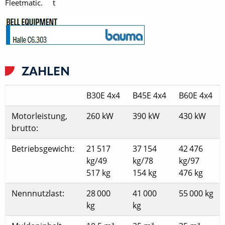
Fleetmatic. t
ZAHLEN
B30E 4x4
B45E 4x4
B60E 4x4
Motorleistung,
260 kW
390 kW
430 kW
brutto:
Betriebsgewicht:
21 517
37 154
42 476
kg/49
kg/78
kg/97
517 kg
154 kg
476 kg
Nennnutzlast:
28 000
41 000
55 000 kg
kg
kg