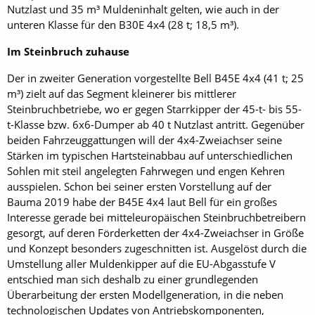
Nutzlast und 35 m³ Muldeninhalt gelten, wie auch in der
unteren Klasse für den B30E 4x4 (28 t; 18,5 m³).
Im Steinbruch zuhause
Der in zweiter Generation vorgestellte Bell B45E 4x4 (41 t; 25
m³) zielt auf das Segment kleinerer bis mittlerer
Steinbruchbetriebe, wo er gegen Starrkipper der 45-t- bis 55-
t-Klasse bzw. 6x6-Dumper ab 40 t Nutzlast antritt. Gegenüber
beiden Fahrzeuggattungen will der 4x4-Zweiachser seine
Stärken im typischen Hartsteinabbau auf unterschiedlichen
Sohlen mit steil angelegten Fahrwegen und engen Kehren
ausspielen. Schon bei seiner ersten Vorstellung auf der
Bauma 2019 habe der B45E 4x4 laut Bell für ein großes
Interesse gerade bei mitteleuropäischen Steinbruchbetreibern
gesorgt, auf deren Förderketten der 4x4-Zweiachser in Größe
und Konzept besonders zugeschnitten ist. Ausgelöst durch die
Umstellung aller Muldenkipper auf die EU-Abgasstufe V
entschied man sich deshalb zu einer grundlegenden
Überarbeitung der ersten Modellgeneration, in die neben
technologischen Updates von Antriebskomponenten,