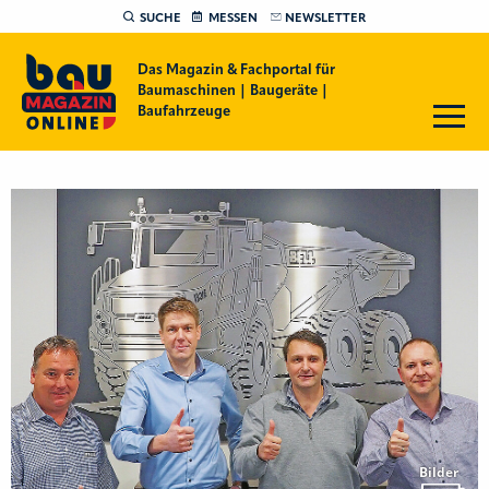
SUCHE
MESSEN
NEWSLETTER
Das Magazin & Fachportal für
Baumaschinen | Baugeräte |
Baufahrzeuge
Bilder