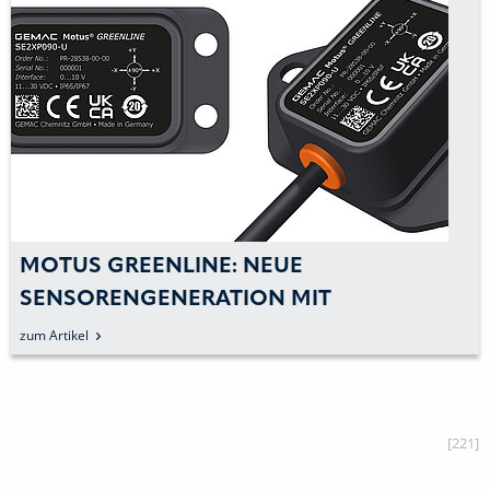
MOTUS GREENLINE: NEUE
SENSORENGENERATION MIT
VIELFÄLTIGEN EINSATZMÖGLICHKEITEN
zum Artikel
[221]