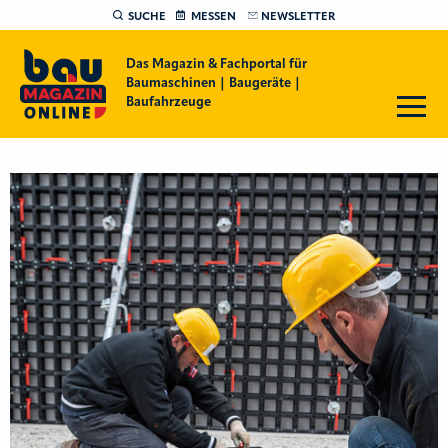
SUCHE
MESSEN
NEWSLETTER
Das Magazin & Fachportal für
Baumaschinen | Baugeräte |
Baufahrzeuge