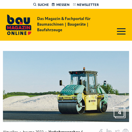
SUCHE
MESSEN
NEWSLETTER
Das Magazin & Fachportal für
Baumaschinen | Baugeräte |
Baufahrzeuge
Bilder
4
Aktuelles
bauma 2022
Verkehrswegebau /