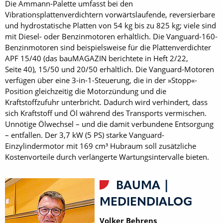
Die Ammann-Palette umfasst bei den
Vibrationsplattenverdichtern vorwärtslaufende, reversierbare
und hydrostatische Platten von 54 kg bis zu 825 kg; viele sind
mit Diesel- oder Benzinmotoren erhältlich. Die Vanguard-160-
Benzinmotoren sind beispielsweise für die Plattenverdichter
APF 15/40 (das bauMAGAZIN berichtete in Heft 2/22,
Seite 40), 15/50 und 20/50 erhältlich. Die Vanguard-Motoren
verfügen über eine 3-in-1-Steuerung, die in der »Stopp«-
Position gleichzeitig die Motorzündung und die
Kraftstoffzufuhr unterbricht. Dadurch wird verhindert, dass
sich Kraftstoff und Öl während des Transports vermischen.
Unnötige Ölwechsel – und die damit verbundene Entsorgung
– entfallen. Der 3,7 kW (5 PS) starke Vanguard-
Einzylindermotor mit 169 cm³ Hubraum soll zusätzliche
Kostenvorteile durch verlängerte Wartungsintervalle bieten.
BAUMA |
MEDIENDIALOG
Volker Behrens