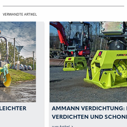
VERWANDTE ARTIKEL
AMMANN VERDICHTUNG: INTELLIGENT
VERDICHTEN UND SCHONEND
RECYCELN
zum Artikel