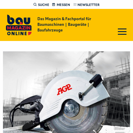
SUCHE
MESSEN
NEWSLETTER
Das Magazin & Fachportal für
Baumaschinen | Baugeräte |
Baufahrzeuge
Bilder