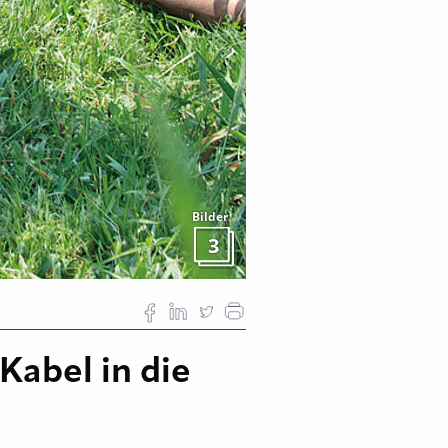
Bilder
3
abel in die