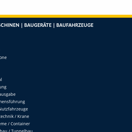
CHINEN | BAUGERÄTE | BAUFAHRZEUGE
e
Zone
al
ung
ausgabe
mensführung
Nutzfahrzeuge
echnik / Krane
me / Container
fbau / Tunnelbau