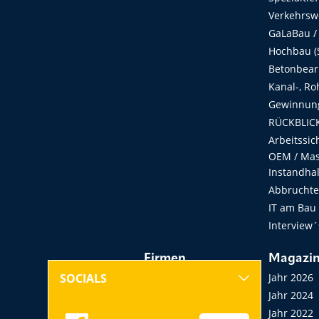
Verkehrsw
GaLaBau /
Hochbau (S
Betonbear
Kanal-, Ro
Gewinnung
RÜCKBLICK
Arbeitssic
OEM / Masc
Instandha
Abbruchtec
IT am Bau
Interview´
Firmen
Magazi
Hersteller, Händler,
Jahr 2026
SOCIALS
Vermieter
Jahr 2024
Messen, Seminare,
Jahr 2022