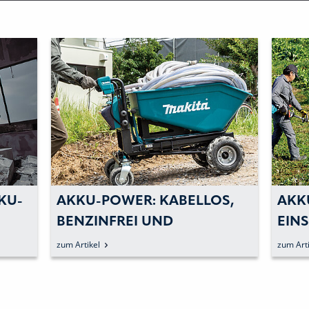
KU-
AKKU-POWER: KABELLOS,
AKK
BENZINFREI UND
EIN
LEISTUNGSSTARK ARBEITEN
DRE
zum Artikel
zum Arti