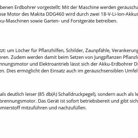
iebenen Erdbohrer vorgestellt: Mit der Maschine werden geräusc
lose Motor des Makita DDG460 wird durch zwei 18-V-Li-Ion-Akkus 
ku-Maschinen sowie Garten- und Forstgeräte betreiben.
tzt: um Löcher für Pflanzhilfen, Schilder, Zaunpfähle, Verankeru
ren. Zudem werden damit beim Setzen von Jungpflanzen Pflanzlöc
nnungsmotor und Elektroantrieb lässt sich der Akku-Erdbohrer
en. Dies ermöglicht den Einsatz auch im geräuschsen­siblen Umfel
als deutlich leiser (85 db(A) Schalldruckpegel), sondern auch als l
rbrennungsmotor. Das Gerät ist sofort betriebsbereit und gibt si
chmierstoff mitzuführen und nachzufüllen.