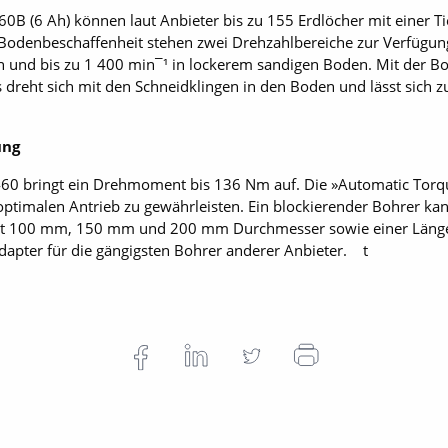
0B (6 Ah) können laut Anbieter bis zu 155 Erdlöcher mit einer 
odenbeschaffenheit stehen zwei Drehzahlbereiche zur Verfügung 
nd bis zu 1 400 min¯¹ in lockerem sandigen Boden. Mit der Boh
ts dreht sich mit den Schneidklingen in den Boden und lässt sic
ung
0 bringt ein Drehmoment bis 136 Nm auf. Die »Automatic Torque
ptimalen Antrieb zu gewährleisten. Ein blockierender Bohrer ka
mit 100 mm, 150 mm und 200 mm Durch­messer sowie einer Läng
apter für die gängigsten Bohrer anderer Anbieter. t