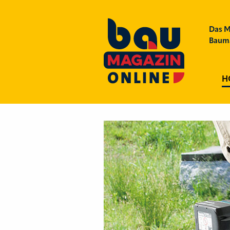
Das M
Bauma
H