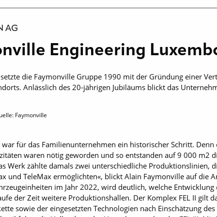
N AG
onville Engineering Luxem
setzte die Faymonville Gruppe 1990 mit der Gründung einer Vertr
ndorts. Anlässlich des 20-jährigen Jubiläums blickt das Unterne
uelle: Faymonville
 war für das Familienunternehmen ein historischer Schritt. Den
zitäten waren nötig geworden und so entstanden auf 9 000 m2 d
s Werk zählte damals zwei unterschiedliche Produktionslinien, di
x und TeleMax ermöglichten«, blickt Alain Faymonville auf die 
hrzeugeinheiten im Jahr 2022, wird deutlich, welche Entwicklun
ufe der Zeit weitere Produktionshallen. Der Komplex FEL II gilt d
ette sowie der eingesetzten Technologien nach Einschätzung des