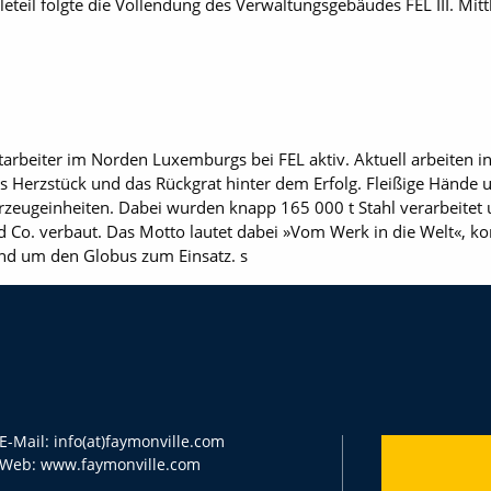
teil folgte die Vollendung des Verwaltungsgebäudes FEL III. Mittl
arbeiter im Norden Luxemburgs bei FEL aktiv. Aktuell arbeiten
as Herzstück und das Rückgrat hinter dem Erfolg. Fleißige Hände u
hrzeugeinheiten. Dabei wurden knapp 165 000 t Stahl verarbeite
nd Co. verbaut. Das Motto lautet dabei »Vom Werk in die Welt«,
nd um den Globus zum Einsatz. s
E-Mail:
info(at)faymonville.com
Web:
www.faymonville.com