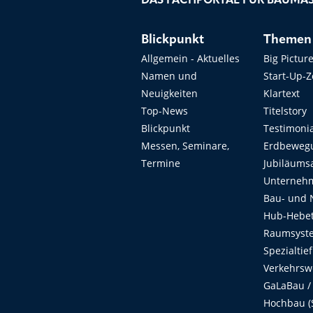
DAS FACHPORTAL FÜR BAUMAS
Blickpunkt
Themen
Allgemein - Aktuelles
Big Pictur
Namen und
Start-Up-
Neuigkeiten
Klartext
Top-News
Titelstory
Blickpunkt
Testimoni
Messen, Seminare,
Erdbeweg
Termine
Jubiläums
Unterneh
Bau- und 
Hub-Hebet
Raumsyste
Spezialtie
Verkehrsw
GaLaBau /
Hochbau (S