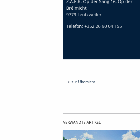
Z.A.E.R. Op der Sang 16, Op der
Bréimicht
9779 Lentzweiler
Telefon:
+352 26 90 04 155
zur Übersicht
VERWANDTE ARTIKEL