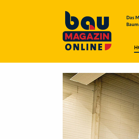
Das M
Bauma
H