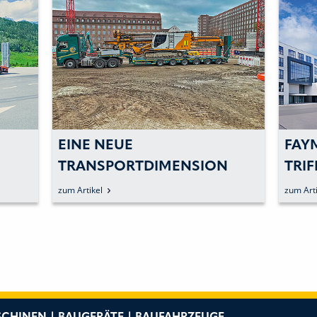
EINE NEUE
FAY
TRANSPORTDIMENSION
TRI
ERF
zum Artikel
zum Arti