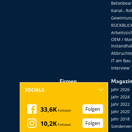
Betonbear
Kanal-, Ro
Gewinnung
RÜCKBLICK
Arbeitssic
OEM / Masc
Instandha
Abbruchtec
IT am Bau
Interview´
Firmen
Magazi
Hersteller, Händler,
Jahr 2026
SOCIALS
Vermieter
Jahr 2024
Messen, Seminare,
Jahr 2022
33,6K
Folgen
Follower
Kongresse
Jahr 2020
Verbände
Jahr 2018
10,2K
Folgen
Follower
Startup
Sonderver