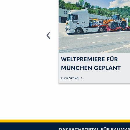
KTROANTRIEB
WELTPREMIERE FÜR
N L
MÜNCHEN GEPLANT
BEDARF
zum Artikel