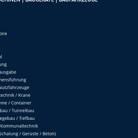
CHINEN | BAUGERÄTE | BAUFAHRZEUGE
e
Zone
al
ung
ausgabe
mensführung
Nutzfahrzeuge
echnik / Krane
me / Container
fbau / Tunnelbau
egebau / Tiefbau
 Kommunaltechnik
chalung / Gerüste / Beton)