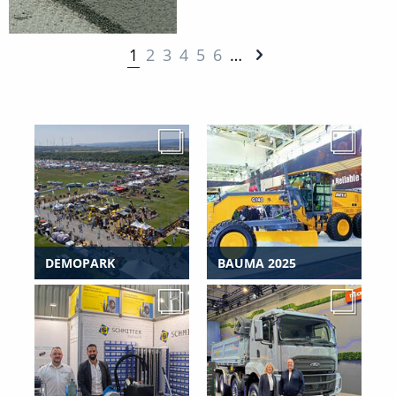
1
2
3
4
5
6
…
DEMOPARK
BAUMA 2025