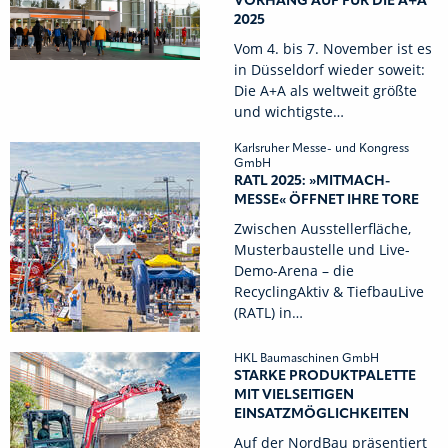
VORHANG AUF FÜR DIE A+A
2025
Vom 4. bis 7. November ist es
in Düsseldorf wieder soweit:
Die A+A als weltweit größte
und wichtigste…
Karlsruher Messe- und Kongress
GmbH
RATL 2025: »MITMACH-
MESSE« ÖFFNET IHRE TORE
Zwischen Ausstellerfläche,
Musterbaustelle und Live-
Demo-Arena – die
RecyclingAktiv & TiefbauLive
(RATL) in…
HKL Baumaschinen GmbH
STARKE PRODUKTPALETTE
MIT VIELSEITIGEN
EINSATZMÖGLICHKEITEN
Auf der NordBau präsentiert