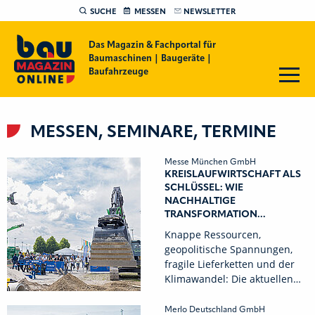
SUCHE
MESSEN
NEWSLETTER
Das Magazin & Fachportal für
Baumaschinen | Baugeräte |
Baufahrzeuge
MESSEN, SEMINARE, TERMINE
Messe München GmbH
KREISLAUFWIRTSCHAFT ALS
SCHLÜSSEL: WIE
NACHHALTIGE
TRANSFORMATION...
Knappe Ressourcen,
geopolitische Spannungen,
fragile Lieferketten und der
Klimawandel: Die aktuellen…
Merlo Deutschland GmbH