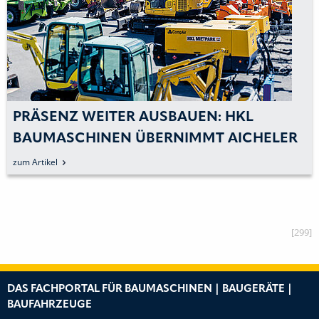
PRÄSENZ WEITER AUSBAUEN: HKL
BAUMASCHINEN ÜBERNIMMT AICHELER
BAUMASCHINEN SERVICE IN
zum Artikel
HERRENBERG
[299]
DAS FACHPORTAL FÜR BAUMASCHINEN | BAUGERÄTE |
BAUFAHRZEUGE