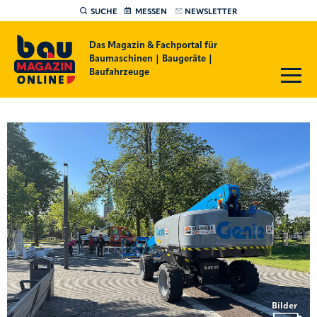
SUCHE
MESSEN
NEWSLETTER
Das Magazin & Fachportal für
Baumaschinen | Baugeräte |
Baufahrzeuge
Bilder