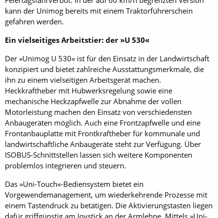
Feiertagsfahrverbot. In der auf 60 km/h begrenzten Version
kann der Unimog bereits mit einem Traktorführerschein
gefahren werden.
Ein vielseitiges Arbeitstier: der »U 530«
Der »Unimog U 530« ist für den Einsatz in der Landwirtschaft
konzipiert und bietet zahlreiche Ausstattungsmerkmale, die
ihn zu einem vielseitigen Arbeitsgerät machen.
Heckkraftheber mit Hubwerksregelung sowie eine
mechanische Heckzapfwelle zur Abnahme der vollen
Motorleistung machen den Einsatz von verschiedensten
Anbaugeräten möglich. Auch eine Frontzapfwelle und eine
Front­anbauplatte mit Frontkraftheber für kommunale und
landwirtschaftliche Anbaugeräte steht zur Verfügung. Über
ISOBUS-Schnittstellen lassen sich weitere Komponenten
problemlos integrieren und steuern.
Das »Uni-Touch«-Bediensystem bietet ein
Vorgewendemanagement, um wiederkehrende Prozesse mit
einem Tastendruck zu betätigen. Die Aktivierungstasten liegen
dafür griffgünstig am Joystick an der Armlehne. Mittels »Uni-