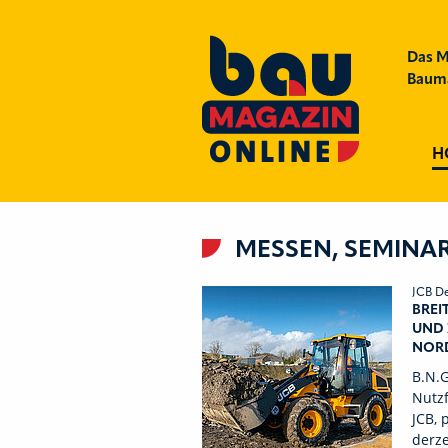
Das M
Bauma
H
MESSEN, SEMINAR
JCB D
BREI
UND 
NOR
B.N.
Nutzf
JCB, 
derze