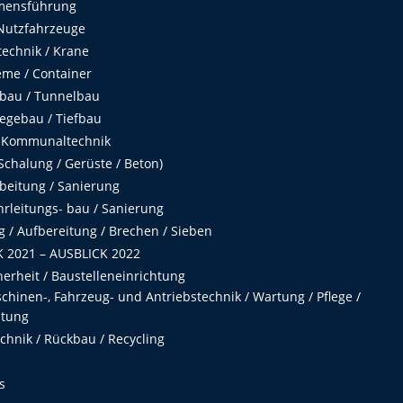
mensführung
Nutzfahrzeuge
echnik / Krane
me / Container
fbau / Tunnelbau
egebau / Tiefbau
 Kommunaltechnik
chalung / Gerüste / Beton)
beitung / Sanierung
hrleitungs- bau / Sanierung
 / Aufbereitung / Brechen / Sieben
 2021 – AUSBLICK 2022
herheit / Baustelleneinrichtung
hinen-, Fahrzeug- und Antriebstechnik / Wartung / Pflege /
ltung
hnik / Rückbau / Recycling
s