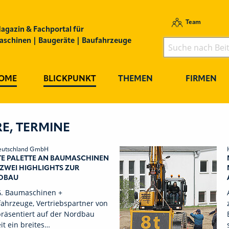
Team
agazin & Fachportal für
schinen | Baugeräte | Baufahrzeuge
OME
BLICKPUNKT
THEMEN
FIRMEN
E, TERMINE
eutschland GmbH
TE PALETTE AN BAUMASCHINEN
ZWEI HIGHLIGHTS ZUR
DBAU
G. Baumaschinen +
ahrzeuge, Vertriebspartner von
präsentiert auf der Nordbau
it ein breites…