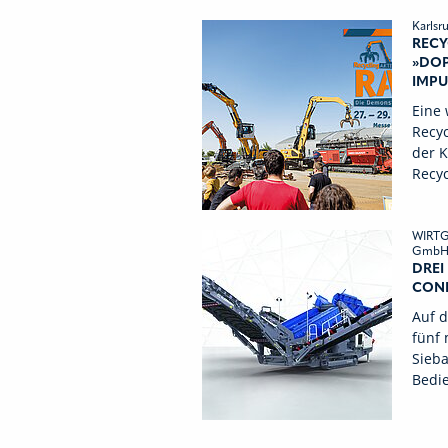
Karls
RECY
»DOP
IMPU
Eine 
Recyc
der 
Recyc
WIRTG
GmbH 
DREI
CONE
Auf 
fünf
Sieb
Bedi
nächste