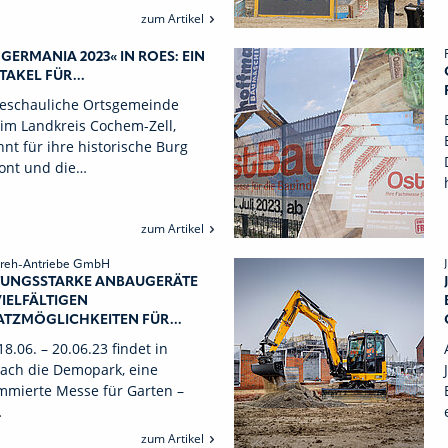
zum Artikel
GERMANIA 2023« IN ROES: EIN
TAKEL FÜR...
beschauliche Ortsgemeinde
im Landkreis Cochem-Zell,
nt für ihre historische Burg
ont und die…
zum Artikel
reh-Antriebe GmbH
TUNGSSTARKE ANBAUGERÄTE
VIELFÄLTIGEN
ATZMÖGLICHKEITEN FÜR...
8.06. – 20.06.23 findet in
ach die Demopark, eine
mmierte Messe für Garten –
…
zum Artikel