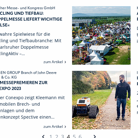
ruher Messe- und Kongress GmbH
CLING UND TIEFBAU:
PELMESSE LIEFERT WICHTIGE
LSE«
wahre Spielwiese für die
ling und Tiefbaubranche: Mit
Karlsruher Doppelmesse
lingAktiv –…
zum Artikel
EN GROUP Branch of John Deere
& Co. KG
 MESSEPREMIEREN ZUR
XPO 2023
der Conexpo zeigt Kleemann mit
 mobilen Brech- und
anlagen und dem
enkonzept Spective einen…
zum Artikel
1
2
3
4
5
6
…