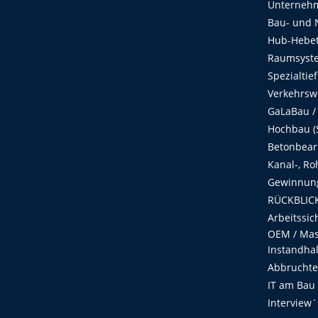
Unterneh
Bau- und 
Hub-Hebet
Raumsyste
Spezialtie
Verkehrsw
GaLaBau /
Hochbau (S
Betonbear
Kanal-, Ro
Gewinnung
RÜCKBLICK
Arbeitssic
OEM / Masc
Instandha
Abbruchtec
IT am Bau
Interview´