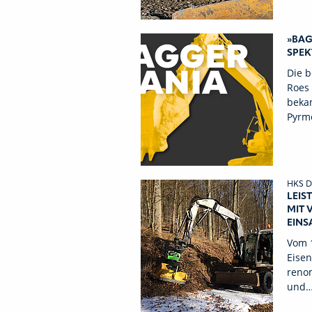
»BAG
SPEK
Die 
Roes 
bekan
Pyrm
HKS D
LEIS
MIT 
EINS
Vom 1
Eisen
reno
und