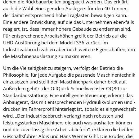
denen die Rückbauarbeiten angepackt werden. Das erklärt
auch die Wahl eines geraden Auslegers für den 40-Tonner,
der damit entsprechend hohe Traglasten bewältigen kann.
Eine andere Entwicklung, auf die das Unternehmen eben-falls
reagiert, ist, dass immer höhere Gebäude zu entfernen sind.
Für entsprechende Arbeitshöhen greift der Betrieb auf die
UHD-Ausführung bei dem Modell 336 zurück. Im
Industrieabbruch zählen aber noch weitere Eigenschaften, um
die Maschinenauslastung zu maximieren.
Um die Vielseitigkeit zu steigern, verfolgt der Betrieb die
Philosophie, für jede Aufgabe die passende Maschinentechnik
einzusetzen und stellt den Maschinenpark daher breit auf.
Außerdem gehört der OilQuick-Schnellwechsler OQ80 zur
Standardausstattung. Eine intelligente Steuerung erkennt das
Anbaugerät, das mit entsprechenden Hydraulikvolumen und -
drücken im Fahrerprofil hinterlegt ist, sobald es eingewechselt
wird. „Der Industrieabbruch verlangt nach robusten und
leistungsstarken Maschinen, die auch was aushalten können
und die zuverlässig ihre Arbeit abliefern“, erklären die beiden
Geschäftsführer Alois und Hans Werner Gihl. Die Brüder, die