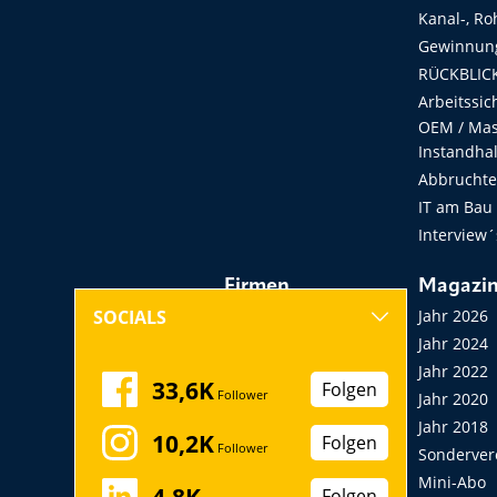
Kanal-, Ro
Gewinnung
RÜCKBLICK
Arbeitssic
OEM / Masc
Instandha
Abbruchtec
IT am Bau
Interview´
Firmen
Magazi
Hersteller, Händler,
Jahr 2026
SOCIALS
Vermieter
Jahr 2024
Messen, Seminare,
Jahr 2022
33,6K
Folgen
Follower
Kongresse
Jahr 2020
Verbände
Jahr 2018
10,2K
Folgen
Follower
Startup
Sonderver
Mini-Abo
4,8K
Folgen