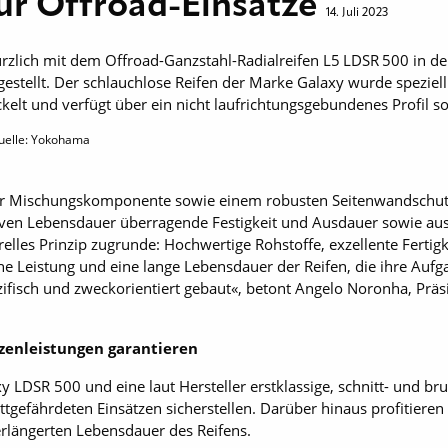
für Offroad-Einsätze
14. Juli 2023
rzlich mit dem Offroad-Ganzstahl-Radialreifen L5 LDSR 500 in d
rgestellt. Der schlauchlose Reifen der Marke Galaxy wurde speziell
elt und verfügt über ein nicht laufrichtungsgebundenes Profil sow
uelle: Yokohama
er Mischungskomponente sowie einem robusten Seitenwandschutz
en Lebensdauer überragende Festigkeit und Ausdauer sowie ausgez
relles Prinzip zugrunde: Hochwertige Rohstoffe, exzellente Ferti
he Leistung und eine lange Lebensdauer der Reifen, die ihre Aufga
ifisch und zweckorientiert gebaut«, betont Angelo Noronha, Prä
zenleistungen garantieren
xy LDSR 500 und eine laut Hersteller erstklassige, schnitt- und b
tgefährdeten Einsätzen sicherstellen. Darüber hinaus profitieren 
erlängerten Lebensdauer des Reifens.