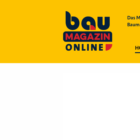
Das M
Bauma
H