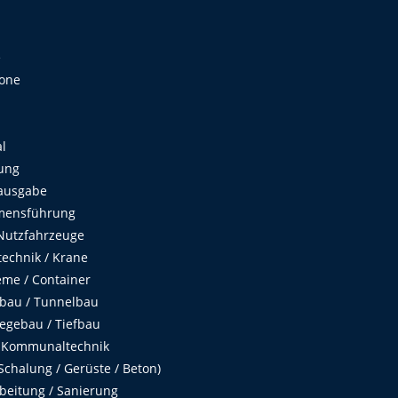
e
Zone
al
ung
ausgabe
mensführung
Nutzfahrzeuge
echnik / Krane
me / Container
fbau / Tunnelbau
egebau / Tiefbau
 Kommunaltechnik
chalung / Gerüste / Beton)
beitung / Sanierung