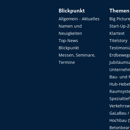
Blickpunkt
Themen
Allgemein - Aktuelles
Big Pictur
Namen und
Start-Up-
Neuigkeiten
Klartext
Top-News
Titelstory
Blickpunkt
Testimoni
Messen, Seminare,
Erdbeweg
Termine
Jubiläums
Unterneh
Bau- und 
Hub-Hebet
Raumsyste
Spezialtie
Verkehrsw
GaLaBau /
Hochbau (S
Betonbear