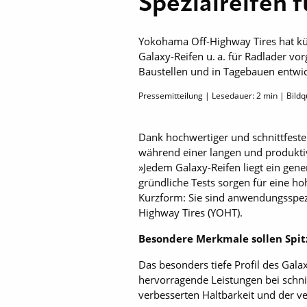
Spezialreifen 
Yokohama Off-Highway Tires hat kü
Galaxy-Reifen u. a. für Radlader vo
Baustellen und in Tagebauen entwick
Pressemitteilung | Lesedauer:
2
min | Bildq
Dank hochwertiger und schnittfest
während einer langen und produktiv
»Jedem Galaxy-Reifen liegt ein gene
gründliche Tests sorgen für eine ho
Kurzform: Sie sind anwendungsspez
Highway Tires (YOHT).
Besondere Merkmale sollen Spit
Das besonders tiefe Profil des Gala
hervorragende Leistungen bei schnit
verbesserten Haltbarkeit und der v