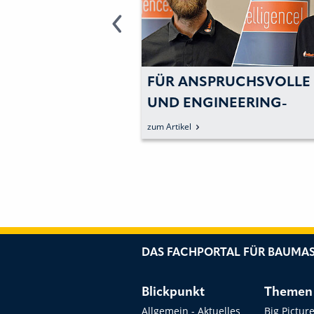
K AGRITECHNICA
FÜR ANSPRUCHSVOLLE 
UND ENGINEERING-
LÖSUNGEN IN DER
zum Artikel
LANDTECHNIK
DAS FACHPORTAL FÜR BAUMAS
Blickpunkt
Themen
Allgemein - Aktuelles
Big Pictur