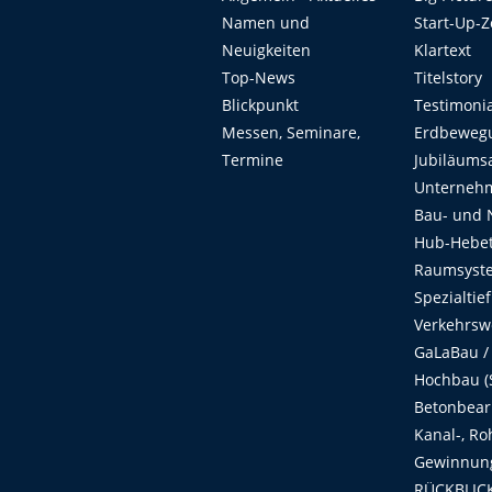
Namen und
Start-Up-
Neuigkeiten
Klartext
Top-News
Titelstory
Blickpunkt
Testimoni
Messen, Seminare,
Erdbeweg
Termine
Jubiläums
Unterneh
Bau- und 
Hub-Hebet
Raumsyste
Spezialtie
Verkehrsw
GaLaBau /
Hochbau (S
Betonbear
Kanal-, Ro
Gewinnung
RÜCKBLICK