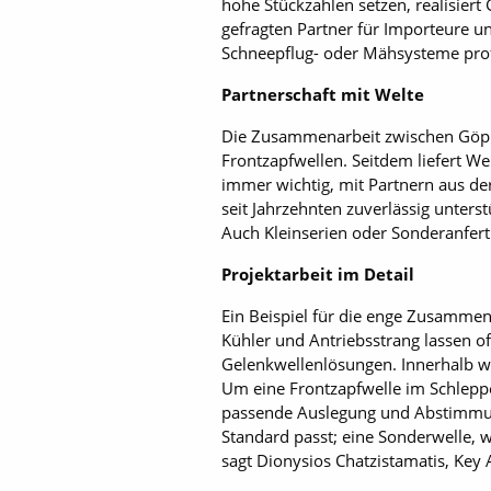
hohe Stückzahlen setzen, realisier
gefragten Partner für Importeure
Schneepflug- oder Mähsysteme profit
Partnerschaft mit Welte
Die Zusammenarbeit zwischen Göppe
Frontzapfwellen. Seitdem liefert W
immer wichtig, mit Partnern aus der
seit Jahrzehnten zuverlässig unters
Auch Kleinserien oder Sonderanfer
Projektarbeit im Detail
Ein Beispiel für die enge Zusamme
Kühler und Antriebsstrang lassen o
Gelenkwellenlösungen. Innerhalb we
Um eine Frontzapfwelle im Schleppe
passende Auslegung und Abstimmung
Standard passt; eine Sonderwelle,
sagt Dionysios Chatzistamatis, Key