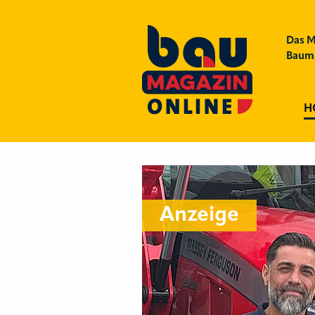
Das M
Bauma
H
Anzeige