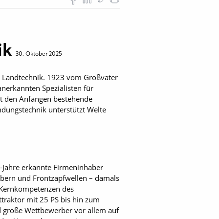
ik
30. Oktober 2025
der Landtechnik. 1923 vom Großvater
nerkannten Spezialisten für
eit den Anfängen bestehende
ndungstechnik unterstützt Welte
-Jahre erkannte Firmeninhaber
bern und Frontzapfwellen – damals
n Kernkompetenzen des
traktor mit 25 PS bis hin zum
d große Wettbewerber vor allem auf