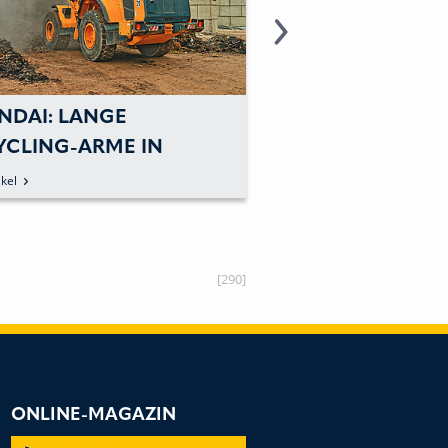
NDAI: LANGE
MATEV: KOMMUN
YCLING-ARME IN
LANDTECHNIKSPE
NITZ
MIT VIELEN NEU
kel
zum Artikel
[290]
ONLINE-MAGAZIN