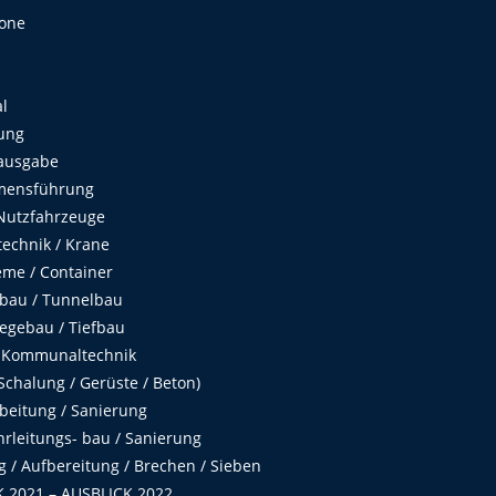
Zone
al
ung
ausgabe
mensführung
Nutzfahrzeuge
echnik / Krane
me / Container
fbau / Tunnelbau
egebau / Tiefbau
 Kommunaltechnik
chalung / Gerüste / Beton)
beitung / Sanierung
hrleitungs- bau / Sanierung
 / Aufbereitung / Brechen / Sieben
 2021 – AUSBLICK 2022