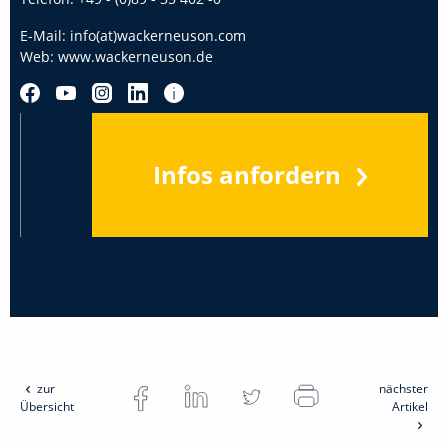
E-Mail:
info(at)wackerneuson.com
Web:
www.wackerneuson.de
Infos anfordern
zur
nächster
Übersicht
Artikel