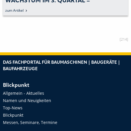
WACHSTUM IM 3. QUARTAL –
PROFITABILITÄT UNTER VORJAHR
zum Artikel
[214]
DAS FACHPORTAL FÜR BAUMASCHINEN | BAUGERÄTE |
BAUFAHRZEUGE
Blickpunkt
Allgemein - Aktuelles
Namen und Neuigkeiten
Top-News
Blickpunkt
Messen, Seminare, Termine