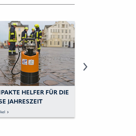
EISTUNG ODER EFFIZIENZ:
MIT PUMPEN 
USWAHL DER RICHTIGEN
DURCH DEN 
UMPE
m Artikel
zum Artikel