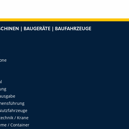
CHINEN | BAUGERÄTE | BAUFAHRZEUGE
e
Zone
al
ung
ausgabe
mensführung
Nutzfahrzeuge
echnik / Krane
me / Container