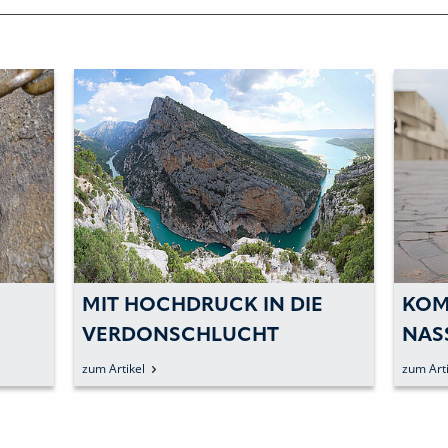
DIE
KOMPAKTE HELFER FÜR DIE
L
NASSE JAHRESZEIT
A
P
zum Artikel
zu