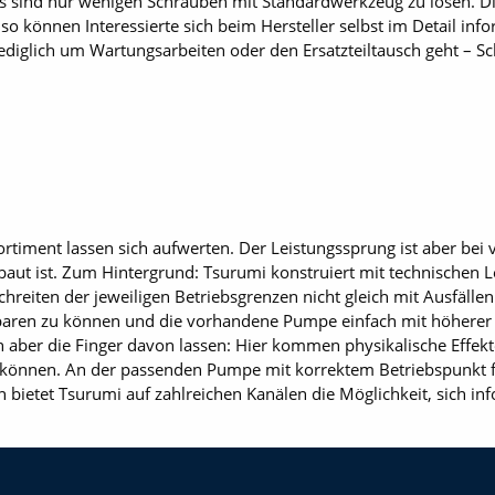
es sind nur wenigen Schrauben mit Standardwerkzeug zu lösen. D
so können Interessierte sich beim Hersteller selbst im Detail inf
ediglich um Wartungsarbeiten oder den Ersatzteiltausch geht – Schr
ortiment lassen sich aufwerten. Der Leistungssprung ist aber be
baut ist. Zum Hintergrund: Tsurumi konstruiert mit technischen L
reiten der jeweiligen Betriebsgrenzen nicht gleich mit Ausfäll
aren zu können und die vorhandene Pumpe einfach mit höherer Dr
ch aber die Finger davon lassen: Hier kommen physikalische Effekte
 können. An der passenden Pumpe mit korrektem Betriebspunkt f
 bietet Tsurumi auf zahlreichen Kanälen die Möglichkeit, sich in