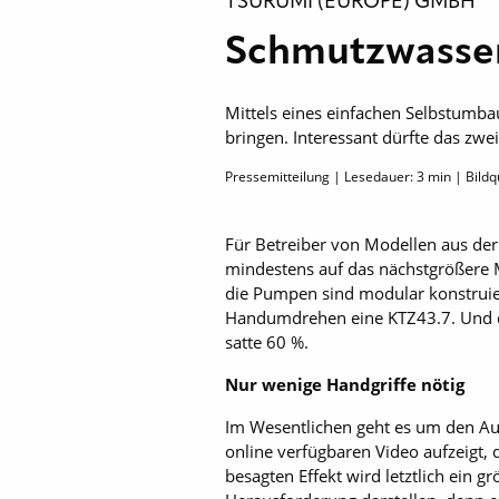
TSURUMI (EUROPE) GMBH
Schmutzwasse
Mittels eines einfachen Selbstumba
bringen. Interessant dürfte das zwe
Pressemitteilung | Lesedauer:
3
min | Bildq
Für Betreiber von Modellen aus der 
mindestens auf das nächstgrößere Mo
die Pumpen sind modular konstruier
Handumdrehen eine KTZ43.7. Und da
satte 60 %.
Nur wenige Handgriffe nötig
Im Wesentlichen geht es um den Aus
online verfügbaren Video aufzeigt, d
besagten Effekt wird letztlich ein g