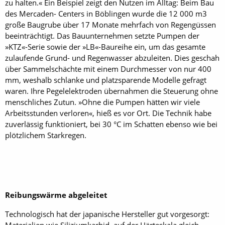
zu halten.« Ein Beispiel zeigt den Nutzen im Alltag: Beim Bau
des Mercaden- Centers in Böblingen wurde die 12 000 m3
große Baugrube über 17 Monate mehrfach von Regengüssen
beeinträchtigt. Das Bauunternehmen setzte Pumpen der
»KTZ«-Serie sowie der »LB«-Baureihe ein, um das gesamte
zulaufende Grund- und Regenwasser abzuleiten. Dies geschah
über Sammelschächte mit einem Durchmesser von nur 400
mm, weshalb schlanke und platzsparende Modelle gefragt
waren. Ihre Pegelelektroden übernahmen die Steuerung ohne
menschliches Zutun. »Ohne die Pumpen hätten wir viele
Arbeitsstunden verloren«, hieß es vor Ort. Die Technik habe
zuverlässig funktioniert, bei 30 °C im Schatten ebenso wie bei
plötzlichem Starkregen.
Reibungswärme abgeleitet
Technologisch hat der japanische Hersteller gut vorgesorgt:
Materialien wie Siliziumkarbid, auf der Härteskala gleich