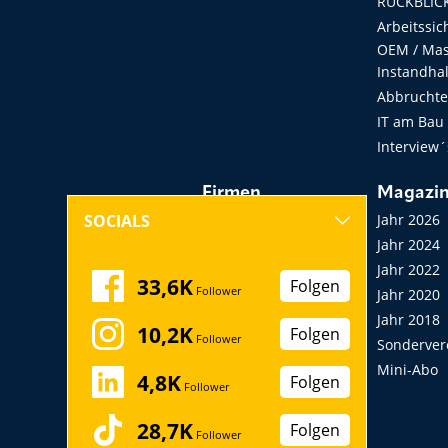
RÜCKBLICK
Arbeitssic
OEM / Masc
Instandha
Abbruchtec
IT am Bau
Interview´
Firmen
Magazi
Hersteller, Händler,
Jahr 2026
SOCIALS
Vermieter
Jahr 2024
Messen, Seminare,
Jahr 2022
33,6K
Folgen
Follower
Kongresse
Jahr 2020
Verbände
Jahr 2018
10,2K
Folgen
Follower
Startup
Sonderver
Mini-Abo
4,8K
Folgen
Follower
28,7K
Folgen
Follower