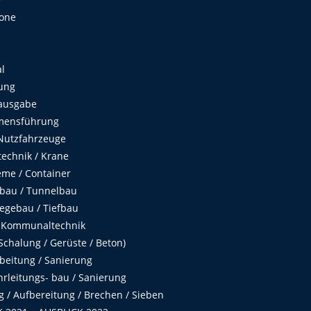
Zone
al
ung
ausgabe
mensführung
Nutzfahrzeuge
echnik / Krane
me / Container
fbau / Tunnelbau
egebau / Tiefbau
 Kommunaltechnik
chalung / Gerüste / Beton)
beitung / Sanierung
hrleitungs- bau / Sanierung
 / Aufbereitung / Brechen / Sieben