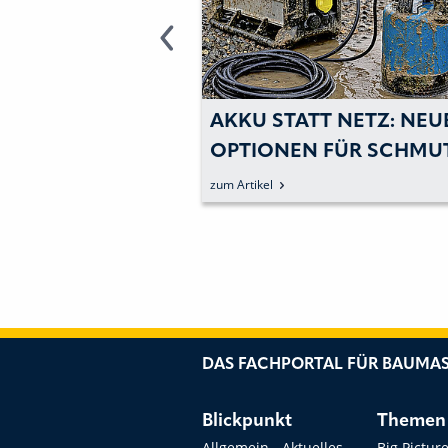
OOPERIERT MIT
AKKU STATT NETZ: NEU
W
OPTIONEN FÜR SCHMU
UND ABWASSERPUMPE
zum Artikel
DAS FACHPORTAL FÜR BAUMAS
Blickpunkt
Themen
Allgemein - Aktuelles
Big Pictur