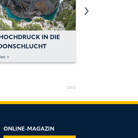
 HOCHDRUCK IN DIE
LEISTUNG ODER E
DONSCHLUCHT
AUSWAHL DER R
PUMPE
kel
zum Artikel
[265]
ONLINE-MAGAZIN