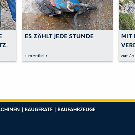
E
ES ZÄHLT JEDE STUNDE
MIT
TZ-
VER
N
zum Artikel
zum Arti
CHINEN | BAUGERÄTE | BAUFAHRZEUGE
e