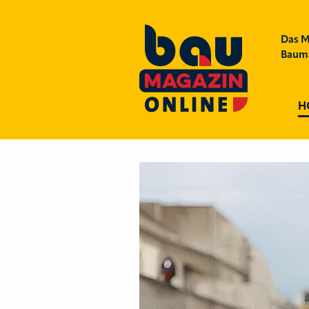
Das M
Bauma
H