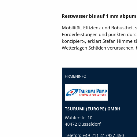
Restwasser bis auf 1 mm abpu
Mobilität, Effizienz und Robustheit 
Förderleistungen und punkten durch
konzipiert«, erklärt Stefan Himmel
Wetterlagen Schäden verursachen, 
FIRMENINFO
TSURUMI (EUROPE) GMBH
Wahlerstr. 10
40472 Düsseldorf
Telefon:
+49-211-417937-450