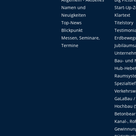
Namen und
Start-Up-
Neuigkeiten
Klartext
Top-News
Titelstory
Blickpunkt
Testimoni
Messen, Seminare,
Erdbeweg
Termine
Jubiläums
Unterneh
Bau- und 
Hub-Hebet
Raumsyste
Spezialtie
Verkehrsw
GaLaBau /
Hochbau (S
Betonbear
Kanal-, Ro
Gewinnung