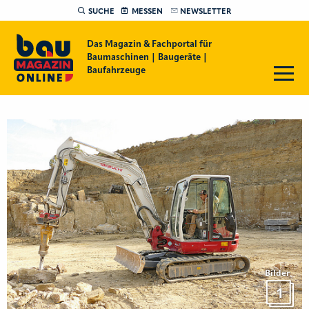
SUCHE
MESSEN
NEWSLETTER
Das Magazin & Fachportal für
Baumaschinen | Baugeräte |
Baufahrzeuge
Bilder
1