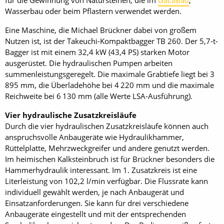
für die Gewinnung von Natursteinen, die im
GaLaBau
,
Wasserbau oder beim Pflastern verwendet werden.
Eine Maschine, die Michael Brückner dabei von großem
Nutzen ist, ist der Takeuchi-Kompaktbagger TB 260. Der 5,7-t-
Bagger ist mit einem 32,4 kW (43,4 PS) starken Motor
ausgerüstet. Die hydraulischen Pumpen arbeiten
summenleistungsgeregelt. Die maximale Grabtiefe liegt bei 3
895 mm, die Überladehöhe bei 4 220 mm und die maximale
Reichweite bei 6 130 mm (alle Werte LSA-Ausführung).
Vier hydraulische Zusatzkreisläufe
Durch die vier hydraulischen Zusatzkreisläufe können auch
anspruchsvolle Anbaugeräte wie Hydraulikhammer,
Rüttelplatte, Mehrzweckgreifer und andere genutzt werden.
Im heimischen Kalksteinbruch ist für Brückner besonders die
Hammerhydraulik interessant. Im 1. Zusatzkreis ist eine
Literleistung von 102,2 l/min verfügbar. Die Flussrate kann
individuell gewählt werden, je nach Anbaugerät und
Einsatzanforderungen. Sie kann für drei verschiedene
Anbaugeräte eingestellt und mit der entsprechenden