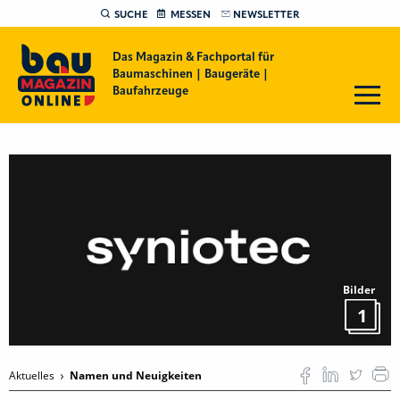
SUCHE
MESSEN
NEWSLETTER
Das Magazin & Fachportal für
Baumaschinen | Baugeräte |
Baufahrzeuge
Bilder
1
Aktuelles
Namen und Neuigkeiten