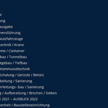
al
ung
ausgabe
mensführung
Nutzfahrzeuge
echnik / Krane
me / Container
fbau / Tunnelbau
egebau / Tiefbau
 Kommunaltechnik
chalung / Gerüste / Beton)
beitung / Sanierung
hrleitungs- bau / Sanierung
 / Aufbereitung / Brechen / Sieben
 2021 – AUSBLICK 2022
herheit / Baustelleneinrichtung