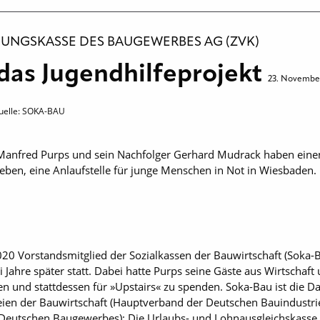
UNGSKASSE DES BAUGEWERBES AG (ZVK)
 das Jugendhilfeprojekt
23. Novembe
uelle: SOKA-BAU
anfred Purps und sein Nachfolger Gerhard Mudrack haben einen
geben, eine Anlaufstelle für junge Menschen in Not in Wiesbaden.
20 Vorstandsmitglied der Sozialkassen der Bauwirtschaft (Soka-
 Jahre später statt. Dabei hatte Purps seine Gäste aus Wirtschaft
en und stattdessen für »Upstairs« zu spenden. Soka-Bau ist die
teien der Bauwirtschaft (Hauptverband der Deutschen Bauindustri
eutschen Baugewerbes): Die Urlaubs- und Lohnausgleichskasse de