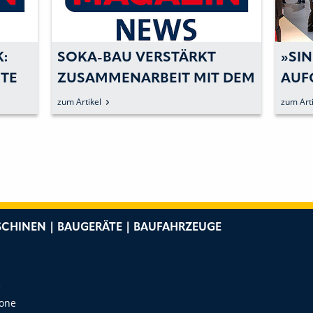
:
SOKA-BAU VERSTÄRKT
»SI
TE
ZUSAMMENARBEIT MIT DEM
AUFG
ZOLL IM KAMPF GEGEN
BAU
zum Artikel
zum Arti
ILLEGALE BESCHÄFTIGUNG
M
UND SCHWARZARBEIT
CHINEN | BAUGERÄTE | BAUFAHRZEUGE
e
Zone