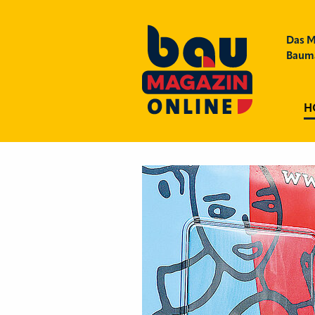
Das M
Bauma
H