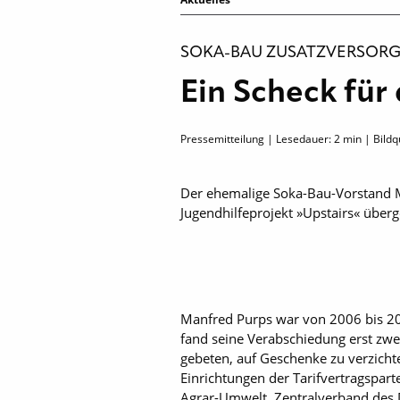
SOKA-BAU ZUSATZVERSORG
Ein Scheck für
Pressemitteilung | Lesedauer:
2
min | Bildq
Der ehemalige Soka-Bau-Vorstand M
Jugendhilfeprojekt »Upstairs« über
Manfred Purps war von 2006 bis 20
fand seine Verabschiedung erst zwei
gebeten, auf Geschenke zu verzicht
Einrichtungen der Tarifvertragspar
Agrar-Umwelt, Zentralverband des D