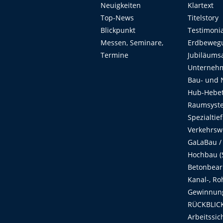
Neuigkeiten
Klartext
Top-News
Titelstory
Blickpunkt
Testimoni
Messen, Seminare,
Erdbeweg
Termine
Jubiläums
Unterneh
Bau- und 
Hub-Hebet
Raumsyste
Spezialtie
Verkehrsw
GaLaBau /
Hochbau (S
Betonbear
Kanal-, Ro
Gewinnung
RÜCKBLICK
Arbeitssic