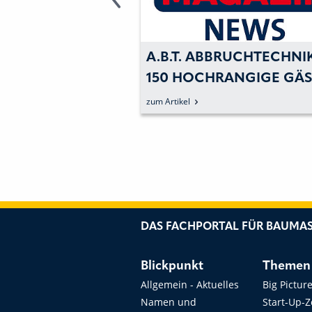
 RÜCKBLICK AUF
A.B.T. ABBRUCHTECHNIK
150 HOCHRANGIGE GÄS
ERFAHREN IN DER
AUS DER BAUBRANCHE
zum Artikel
CHAFT
GRATULIEREN INHABER
RALF KRETSCHMER ZU
RUNDEN GEBURTSTAG
DAS FACHPORTAL FÜR BAUMAS
Blickpunkt
Themen
Allgemein - Aktuelles
Big Pictur
Namen und
Start-Up-