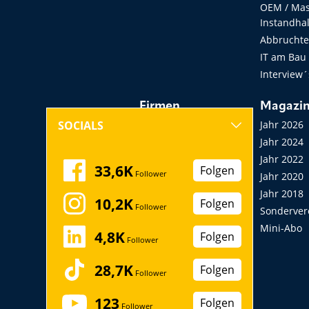
OEM / Masc
Instandha
Abbruchtec
IT am Bau
Interview´
Firmen
Magazi
Hersteller, Händler,
Jahr 2026
SOCIALS
Vermieter
Jahr 2024
Messen, Seminare,
Jahr 2022
33,6K
Folgen
Follower
Kongresse
Jahr 2020
Verbände
Jahr 2018
10,2K
Folgen
Follower
Startup
Sonderver
Mini-Abo
4,8K
Folgen
Follower
28,7K
Folgen
Follower
123
Folgen
Follower