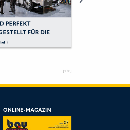
ND PERFEKT
»DIE DIGITALISIE
ESTELLT FÜR DIE
LÄNGST FESTER
BRANCHE«
BESTANDTEIL DE
kel
zum Artikel
GEWORDEN«
[178]
ONLINE-MAGAZIN