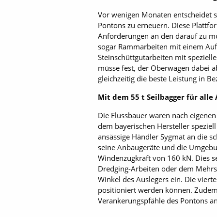
Vor wenigen Monaten entscheidet s
Pontons zu erneuern. Diese Plattf
Anforderungen an den darauf zu mon
sogar Rammarbeiten mit einem Aufsa
Steinschüttgutarbeiten mit speziel
müsse fest, der Oberwagen dabei abe
gleichzeitig die beste Leistung in B
Mit dem 55 t Seilbagger für all
Die Flussbauer waren nach eigene
dem bayerischen Hersteller speziell
ansässige Händler Sygmat an die s
seine Anbaugeräte und die Umgebung
Windenzugkraft von 160 kN. Dies s
Dredging-Arbeiten oder dem Mehrscha
Winkel des Auslegers ein. Die vier
positioniert werden können. Zudem t
Verankerungspfähle des Pontons an.