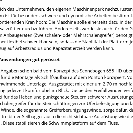
ich das Unternehmen, den eigenen Maschinenpark nachzurüsten 
orm ist für besonders schwere und dynamische Arbeiten bestimm
tierenden Kran hoch: Die Maschine solle einerseits dazu in der 
tzrüttler durchzuführen. Andererseits werde sie auch für den Gr
len Anbaugeräten (Zweischalen- oder Mehrschalengreifer) benöti
r flexibel schwenkbar sein, sodass die Stabilität der Plattform je
ezug auf Arbeitsradius und Kapazität erzielt werden kann.
e Anwendungen gut gerüstet
n Angaben schon bald vom Konzept des Sennebogen 655 HD überz
 für die Montage als Schiffsaufbau auf dem Ponton konzipiert. Vo
chwimmende Unterlage. Ausgestattet mit einer um 2,70 m hochfa
 jederzeit komfortabel im Blick. Die beiden Freifallwinden verf
ei für das Heben und punktgenaue Steuern schwerer Ausrüstunge
lengreifer für die Steinschüttungen zur Uferbefestigung unerläss
te Winde, die sogenannte Greiferberuhigungswinde, sorge dafür, d
reibt der Seilbagger auch die nicht sichtbare Ausrüstung wie die
 Diese stabilisieren die Schwimmplattform auf dem Fluss.