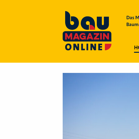
Das M
Bauma
H