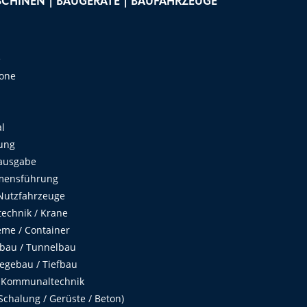
CHINEN | BAUGERÄTE | BAUFAHRZEUGE
e
Zone
al
ung
ausgabe
mensführung
Nutzfahrzeuge
echnik / Krane
me / Container
fbau / Tunnelbau
egebau / Tiefbau
 Kommunaltechnik
chalung / Gerüste / Beton)