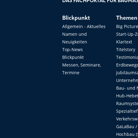
DAS FACHPORTAL FÜR BAUMAS
Blickpunkt
Themen
Allgemein - Aktuelles
Big Pictur
Namen und
Start-Up-
Neuigkeiten
Klartext
Top-News
Titelstory
Blickpunkt
Testimoni
Messen, Seminare,
Erdbeweg
Termine
Jubiläums
Unterneh
Bau- und 
Hub-Hebet
Raumsyste
Spezialtie
Verkehrsw
GaLaBau /
Hochbau (S