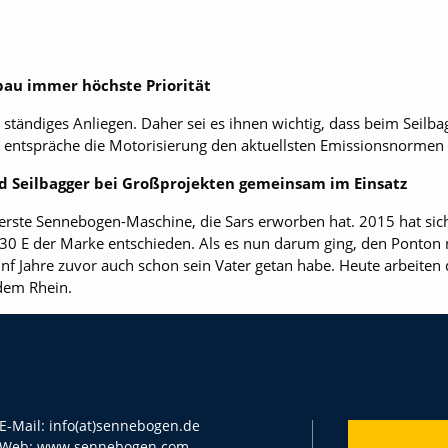
au immer höchste Priorität
in ständiges Anliegen. Daher sei es ihnen wichtig, dass beim Seilb
o entspräche die Motorisierung den aktuellsten Emissionsnormen 
 Seilbagger bei Großprojekten gemeinsam im Einsatz
e erste Sennebogen-Maschine, die Sars erworben hat. 2015 hat s
30 E der Marke entschieden. Als es nun darum ging, den Ponton ne
fünf Jahre zuvor auch schon sein Vater getan habe. Heute arbeit
dem Rhein.
E-Mail:
info(at)sennebogen.de
Web:
www.sennebogen.com