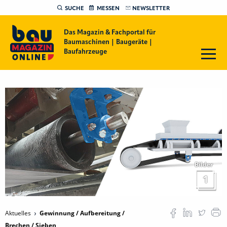
SUCHE
MESSEN
NEWSLETTER
Das Magazin & Fachportal für
Baumaschinen | Baugeräte |
Baufahrzeuge
Bilder
1
Aktuelles
Gewinnung / Aufbereitung /
Brechen / Sieben