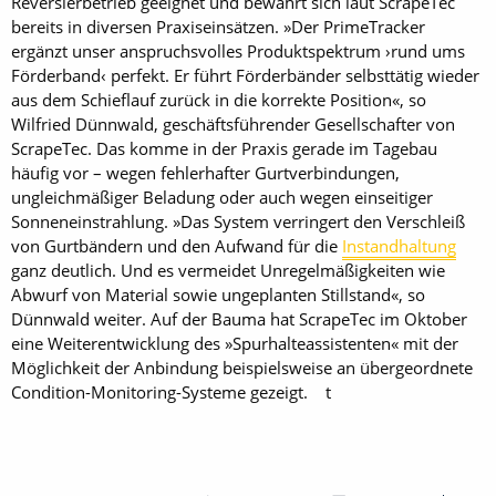
Reversierbetrieb geeignet und bewährt sich laut ScrapeTec
bereits in diversen Praxiseinsätzen. »Der PrimeTracker
ergänzt unser anspruchsvolles Produktspektrum ›rund ums
Förderband‹ perfekt. Er führt Förderbänder selbsttätig wieder
aus dem Schieflauf zurück in die korrekte Position«, so
Wilfried Dünnwald, geschäftsführender Gesellschafter von
ScrapeTec. Das komme in der Praxis gerade im Tagebau
häufig vor – wegen fehlerhafter Gurtverbindungen,
ungleichmäßiger Beladung oder auch wegen einseitiger
Sonneneinstrahlung. »Das System verringert den Verschleiß
von Gurtbändern und den Aufwand für die
Instandhaltung
ganz deutlich. Und es vermeidet Unregelmäßigkeiten wie
Abwurf von Material sowie ungeplanten Stillstand«, so
Dünnwald weiter. Auf der Bauma hat ScrapeTec im Oktober
eine Weiterentwicklung des »Spurhalteassistenten« mit der
Möglichkeit der Anbindung beispielsweise an übergeordnete
Condition-Monitoring-Systeme gezeigt. t