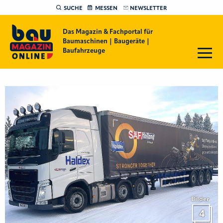
SUCHE
MESSEN
NEWSLETTER
Das Magazin & Fachportal für
Baumaschinen | Baugeräte |
Baufahrzeuge
Bilder
4