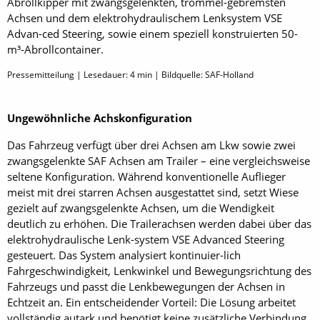
Abrollkipper mit zwangsgelenkten, trommel-gebremsten
Achsen und dem elektrohydraulischem Lenksystem VSE
Advan-ced Steering, sowie einem speziell konstruierten 50-
m³-Abrollcontainer.
Pressemitteilung | Lesedauer:
4
min | Bildquelle: SAF-Holland
Ungewöhnliche Achskonfiguration
Das Fahrzeug verfügt über drei Achsen am Lkw sowie zwei
zwangsgelenkte SAF Achsen am Trailer – eine vergleichsweise
seltene Konfiguration. Während konventionelle Auflieger
meist mit drei starren Achsen ausgestattet sind, setzt Wiese
gezielt auf zwangsgelenkte Achsen, um die Wendigkeit
deutlich zu erhöhen. Die Trailerachsen werden dabei über das
elektrohydraulische Lenk-system VSE Advanced Steering
gesteuert. Das System analysiert kontinuier-lich
Fahrgeschwindigkeit, Lenkwinkel und Bewegungsrichtung des
Fahrzeugs und passt die Lenkbewegungen der Achsen in
Echtzeit an. Ein entscheidender Vorteil: Die Lösung arbeitet
vollständig autark und benötigt keine zusätzliche Verbindung