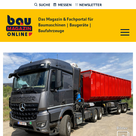
SUCHE
MESSEN
NEWSLETTER
Das Magazin & Fachportal für
Baumaschinen | Baugeräte |
Baufahrzeuge
Bilder