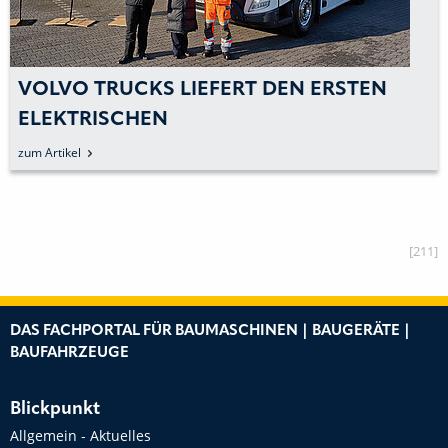
VOLVO TRUCKS LIEFERT DEN ERSTEN
ELEKTRISCHEN
TRANSPORTBETONMISCHER AN CEMEX
zum Artikel
[211]
DAS FACHPORTAL FÜR BAUMASCHINEN | BAUGERÄTE |
BAUFAHRZEUGE
Blickpunkt
Allgemein - Aktuelles