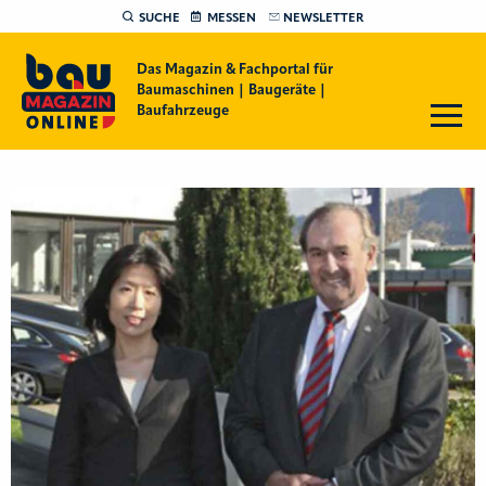
SUCHE
MESSEN
NEWSLETTER
Das Magazin & Fachportal für
Baumaschinen | Baugeräte |
Baufahrzeuge