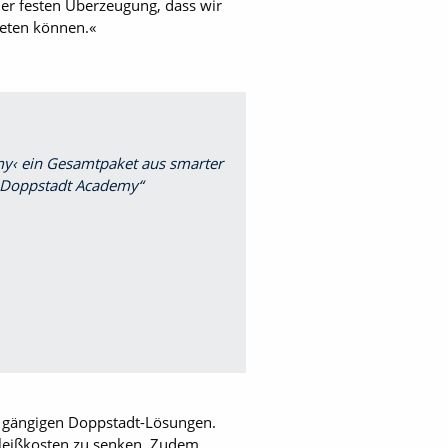
der festen Überzeugung, dass wir
ieten können.«
y‹ ein Gesamtpaket aus smarter
r Doppstadt Academy
 gängigen Doppstadt-Lösungen.
hleißkosten zu senken. Zudem