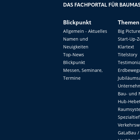
DAS FACHPORTAL FÜR BAUMAS
Blickpunkt
Themen
Allgemein - Aktuelles
Big Pictur
Namen und
Start-Up-
Neuigkeiten
Klartext
Top-News
Titelstory
Blickpunkt
Testimoni
Messen, Seminare,
Erdbeweg
Termine
Jubiläums
Unterneh
Bau- und 
Hub-Hebet
Raumsyste
Spezialtie
Verkehrsw
GaLaBau /