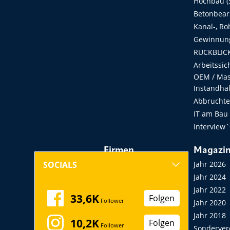
Hochbau (S
Betonbear
Kanal-, Ro
Gewinnung
RÜCKBLICK
Arbeitssic
OEM / Masc
Instandha
Abbruchtec
IT am Bau
Interview´
Firmen
Magazi
Hersteller, Händler,
Jahr 2026
SOCIALS
Vermieter
Jahr 2024
Messen, Seminare,
Jahr 2022
33,6K
Folgen
Follower
Kongresse
Jahr 2020
Verbände
Jahr 2018
10,2K
Folgen
Follower
Startup
Sonderver