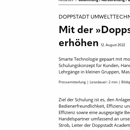
DOPPSTADT UMWELTTECHN
Mit der »Dopp
erhöhen
12. August 2022
Smarte Technologie gepaart mit mo
Schulungskonzept für Kunden, Hande
Lehrgänge in kleinen Gruppen, Masc
Pressemitteilung | Lesedauer:
2
min | Bildq
Ziel der Schulung ist es, den Anlag
Bedienerfreundlichkeit, Effizienz u
Effizienz sowie eine ausgeprägte B
Handelspartner umfassend an unsere
Strob, Leiter der Doppstadt Academ