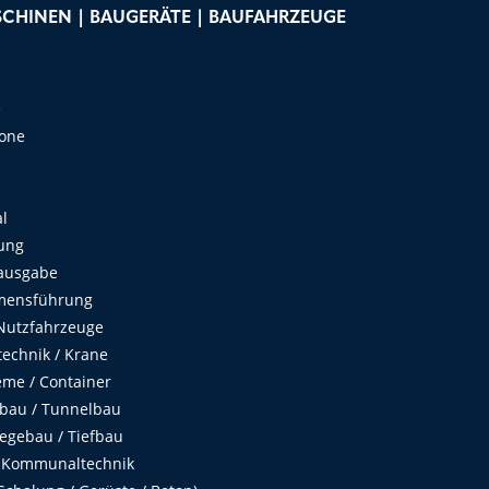
CHINEN | BAUGERÄTE | BAUFAHRZEUGE
e
Zone
al
ung
ausgabe
mensführung
Nutzfahrzeuge
echnik / Krane
me / Container
fbau / Tunnelbau
egebau / Tiefbau
 Kommunaltechnik