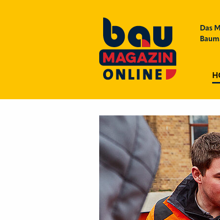
Das M
Bauma
H