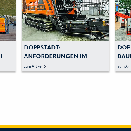
DOPPSTADT:
DOP
H
ANFORDERUNGEN IM
BAU
NT
RECYCLING EINFACH UND
KOS
zum Artikel
zum Arti
EFFIZIENT UMSETZEN
AUF