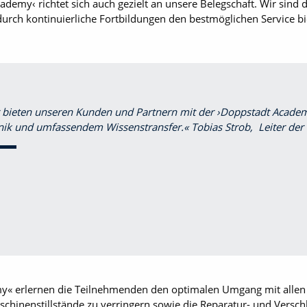
demy‹ richtet sich auch gezielt an unsere Belegschaft. Wir sind 
urch kontinuierliche Fortbildungen den bestmöglichen Service b
 bieten unseren Kunden und Partnern mit der ›Doppstadt Academ
nik und umfassendem Wissenstransfer.« Tobias Strob, Leiter de
« erlernen die Teilnehmenden den optimalen Umgang mit allen
schinenstillstände zu verringern sowie die Reparatur- und Versc