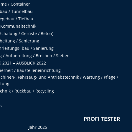
me / Container
fbau / Tunnelbau
egebau / Tiefbau
 Kommunaltechnik
chalung / Gerüste / Beton)
beitung / Sanierung
hrleitungs- bau / Sanierung
 / Aufbereitung / Brechen / Sieben
 2021 – AUSBLICK 2022
herheit / Baustelleneinrichtung
hinen-, Fahrzeug- und Antriebstechnik / Wartung / Pflege /
ltung
hnik / Rückbau / Recycling
s
n
PROFI TESTER
Jahr 2025