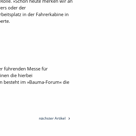
 Rolle. »Schon heute merken wir an
ers oder der
beitsplatz in der Fahrerkabine in
erte.
er führenden Messe für
nen die hierbei
n besteht im »Bauma-Forum« die
nächster Artikel