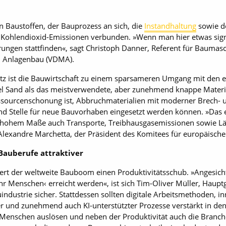
 Baustoffen, der Bauprozess an sich, die
Instandhaltung
sowie d
 Kohlendioxid-Emissionen verbunden. »Wenn man hier etwas sign
ungen stattfinden«, sagt Christoph Danner, Referent für Baumas
d Anlagenbau (VDMA).
ist die Bauwirtschaft zu einem sparsameren Umgang mit den en
piel Sand als das meistverwendete, aber zunehmend knappe Mater
essourcenschonung ist, Ab­bruchmaterialien mit moderner Brech- u
und Stelle für neue Bauvorhaben eingesetzt werden können. »Das en
n hohem Maße auch Transporte, Treibhausgasemissionen sowie L
 Alexandre Marchetta, der Präsident des Komitees für europäisch
auberufe attraktiver
dert der weltweite Bauboom einen Produktivitätsschub. »Angesic
ehr Menschen‹ erreicht werden«, ist sich Tim-Oliver Müller, Haupt
dustrie sicher. Stattdessen sollten digitale Arbeitsmethoden, 
ler und zunehmend auch KI-unterstützter Prozesse verstärkt in de
enschen auslösen und neben der Produktivität auch die Branchen