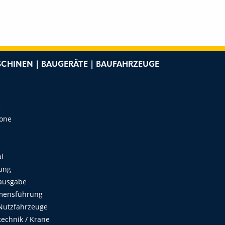
CHINEN | BAUGERÄTE | BAUFAHRZEUGE
e
Zone
al
ung
ausgabe
mensführung
Nutzfahrzeuge
echnik / Krane