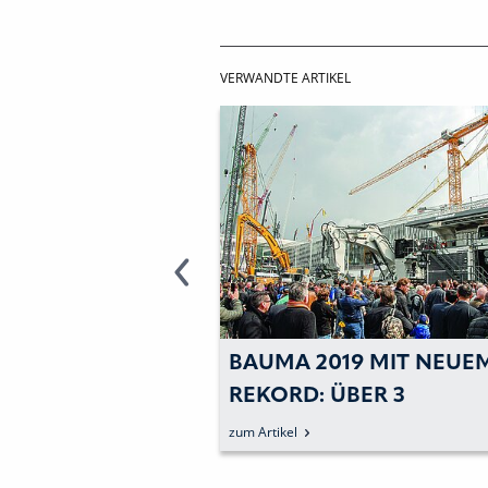
VERWANDTE ARTIKEL
19 MIT NEUEM
HYDREMA: »ECHTE
BER 3
UNIVERSALMASCHINE«
ELLER AUS
FEIERT MESSE-DEBÜT
zum Artikel
RN