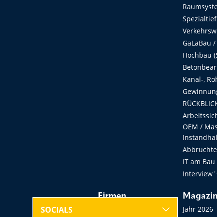
Raumsyste
Spezialtie
Verkehrsw
GaLaBau /
Hochbau (S
Betonbear
Kanal-, Ro
Gewinnung
RÜCKBLICK
Arbeitssic
OEM / Masc
Instandha
Abbruchtec
IT am Bau
Interview´
Firmen
Magazi
Hersteller, Händler,
Jahr 2026
SOCIALS