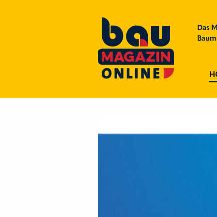
Das M
Bauma
H