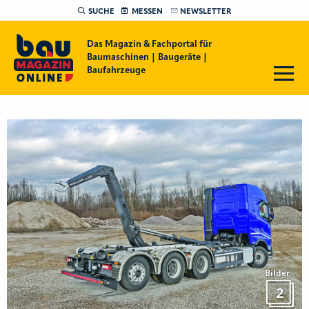
SUCHE
MESSEN
NEWSLETTER
Das Magazin & Fachportal für
Baumaschinen | Baugeräte |
Baufahrzeuge
Bilder
2