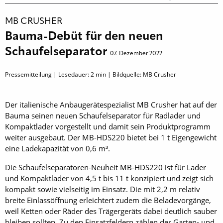
MB CRUSHER
Bauma-Debüt für den neuen
Schaufelseparator
07. Dezember 2022
Pressemitteilung | Lesedauer:
2
min | Bildquelle: MB Crusher
Der italienische Anbaugerätespezialist MB Crusher hat auf der
Bauma seinen neuen Schaufelseparator für Radlader und
Kompaktlader vorgestellt und damit sein Produktprogramm
weiter ausgebaut. Der MB-HDS220 bietet bei 1 t Eigengewicht
eine Ladekapazität von 0,6 m³.
Die Schaufelseparatoren-Neuheit MB-HDS220 ist für Lader
und Kompaktlader von 4,5 t bis 11 t konzipiert und zeigt sich
kompakt sowie vielseitig im Einsatz. Die mit 2,2 m relativ
breite Einlassöffnung erleichtert zudem die Beladevorgänge,
weil Ketten oder Räder des Trägergeräts dabei deutlich sauber
bleiben sollten. Zu den Einsatzfeldern zählen der Garten- und