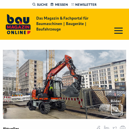
SUCHE
MESSEN
NEWSLETTER
Das Magazin & Fachportal für
Baumaschinen | Baugeräte |
Baufahrzeuge
Bilder
2
Aktuelles