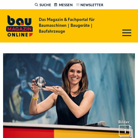
SUCHE
MESSEN
NEWSLETTER
Das Magazin & Fachportal für
Baumaschinen | Baugeräte |
Baufahrzeuge
Bilder
1