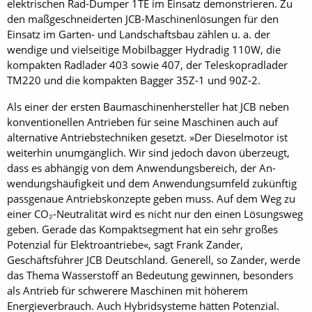
elektrischen Rad-Dumper 1TE im Einsatz demonstrieren. Zu
den maßgeschneiderten JCB-Maschinenlösungen für den
Einsatz im Garten- und Landschaftsbau zählen u. a. der
wendige und vielseitige Mobilbagger Hydradig 110W, die
kompakten Radlader 403 sowie 407, der Teleskopradlader
TM220 und die kompakten Bagger 35Z-1 und 90Z-2.
Als einer der ersten Baumaschinenhersteller hat JCB neben
konventionellen Antrieben für seine Maschinen auch auf
alternative Antriebstechniken gesetzt. »Der Dieselmotor ist
weiterhin unumgänglich. Wir sind jedoch davon überzeugt,
dass es abhängig von dem Anwendungsbereich, der An­
wendungshäufigkeit und dem Anwendungsumfeld zukünftig
passgenaue Antriebskonzepte geben muss. Auf dem Weg zu
einer CO₂-Neutralität wird es nicht nur den einen Lösungsweg
geben. Gerade das Kompaktsegment hat ein sehr großes
Potenzial für Elektroantriebe«, sagt Frank Zander,
Geschäftsführer JCB Deutschland. Generell, so Zander, werde
das Thema Wasserstoff an Bedeutung gewinnen, besonders
als Antrieb für schwerere Maschinen mit höherem
Energieverbrauch. Auch Hybridsysteme hätten Potenzial.