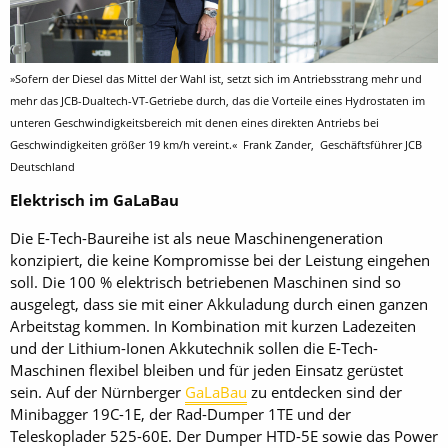
»Sofern der Diesel das Mittel der Wahl ist, setzt sich im Antriebsstrang mehr und
mehr das JCB-Dualtech-VT-Getriebe durch, das die Vorteile eines Hydrostaten im
unteren Geschwindigkeitsbereich mit denen eines direkten Antriebs bei
Geschwindigkeiten größer 19 km/h vereint.« Frank Zander, Geschäftsführer JCB
Deutschland
Elektrisch im GaLaBau
Die E-Tech-Baureihe ist als neue Maschinengeneration
konzipiert, die keine Kompromisse bei der Leistung eingehen
soll. Die 100 % elektrisch betriebenen Maschinen sind so
ausgelegt, dass sie mit einer Akkuladung durch einen ganzen
Arbeitstag kommen. In Kombination mit kurzen Ladezeiten
und der Lithium-Ionen Akkutechnik sollen die E-Tech-
Maschinen flexibel bleiben und für jeden Einsatz gerüstet
sein. Auf der Nürnberger
GaLaBau
zu entdecken sind der
Minibagger 19C-1E, der Rad-Dumper 1TE und der
Teleskoplader 525-60E. Der Dumper HTD-5E sowie das Power