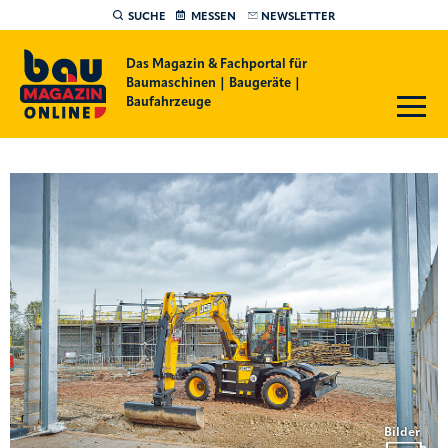
SUCHE
MESSEN
NEWSLETTER
Das Magazin & Fachportal für
Baumaschinen | Baugeräte |
Baufahrzeuge
Bilder