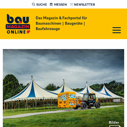
SUCHE
MESSEN
NEWSLETTER
Das Magazin & Fachportal für
Baumaschinen | Baugeräte |
Baufahrzeuge
Bilder