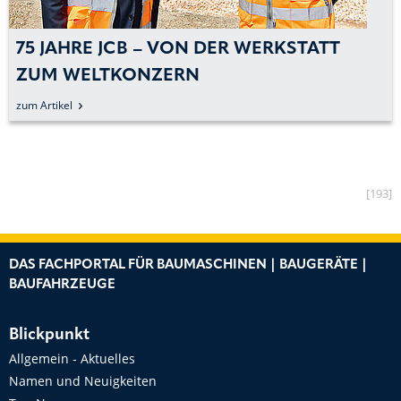
CB – VON DER WERKSTATT
DEMOPARK:
KONZERN
BRANCHE 
MASCHINE
zum Artikel
[193]
DAS FACHPORTAL FÜR BAUMASCHINEN | BAUGERÄTE |
BAUFAHRZEUGE
Blickpunkt
Allgemein - Aktuelles
Namen und Neuigkeiten